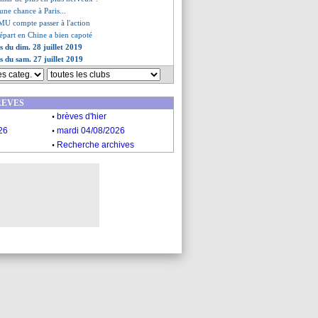
 une chance à Paris...
MU compte passer à l'action
départ en Chine a bien capoté
s du dim. 28 juillet 2019
s du sam. 27 juillet 2019
REVES
.
brèves d'hier
.
26
mardi 04/08/2026
.
Recherche archives