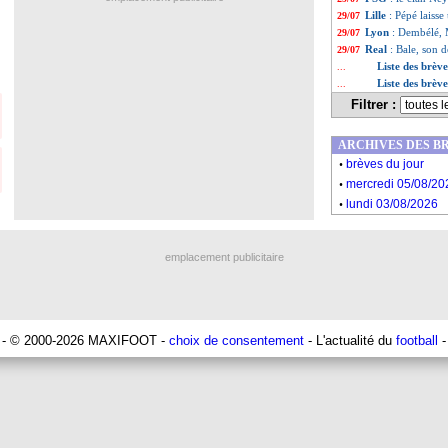
Lille
: Pépé laisse
29/07
Lyon
: Dembélé, 
29/07
Real
: Bale, son 
29/07
Liste des brève
...
Liste des brève
...
Filtrer :
ARCHIVES DES B
.
brèves du jour
.
mercredi 05/08/20
.
lundi 03/08/2026
emplacement publicitaire
- © 2000-2026 MAXIFOOT -
choix de consentement
- L'actualité du
football
-