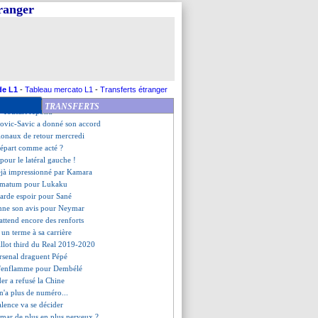
 le départ
tranger
iri vendu à Cologne (off.)
bien dit oui à la Chine
i - "Herrera, un super joueur"
aku a prolongé (officiel)
offensive pour Ribéry
fre de 44 M€ pour Bakayoko ?
endez-vous avec Fenerbahçe ?
de L1
-
Tableau mercato L1
-
Transferts étranger
a devait lire la lettre
TRANSFERTS
, Tousart répond
kovic-Savic a donné son accord
ationaux de retour mercredi
départ comme acté ?
pour le latéral gauche !
éjà impressionné par Kamara
timatum pour Lukaku
arde espoir pour Sané
onne son avis pour Neymar
 attend encore des renforts
 un terme à sa carrière
illot third du Real 2019-2020
rsenal draguent Pépé
s'enflamme pour Dembélé
er a refusé la Chine
n'a plus de numéro...
lence va se décider
ymar de plus en plus nerveux ?