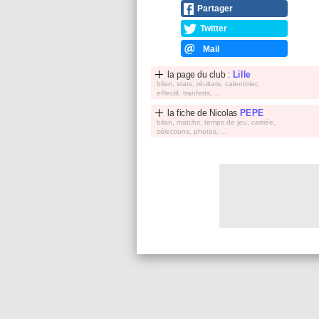
Partager
Twitter
Mail
la page du club :
Lille
bilan, stats, réultats, calendrier,
effectif, tranferts, ...
la fiche de
Nicolas
PEPE
bilan, matchs, temps de jeu, carriée,
sélections, photos, ...