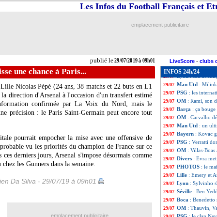
PSG
: Rimane sur
29/07
Les Infos du Football Français et E
Montpellier
: Skh
29/07
Real
: Bale avait 
29/07
emplacement publicitaire
PSG
: M. Verratt
29/07
West Ham
: Masu
29/07
Francfort
: une 
29/07
Chelsea
: une of
29/07
publié le
29/07/2019 à 09h01
OM
: Gustavo, r
29/07
LiveScore
-
clubs 
EdF
: Knysna, Evr
29/07
isse une chance à Paris...
INFOS 24h/24
Lyon
: son avenir
29/07
Man Utd
: Milin
29/07
 Lille Nicolas
Pépé
(24 ans, 38 matchs et 22 buts en L1
PSG
: les intern
29/07
la direction d'Arsenal à l'occasion d'un transfert estimé
OM
: Rami, son 
29/07
nformation confirmée par La Voix du Nord, mais le
Barça
: ça bouge 
29/07
ne précision : le Paris Saint-Germain peut encore tout
OM
: Carvalho d
29/07
Man Utd
: un ul
29/07
Bayern
: Kovac g
29/07
pitale pourrait empocher la mise avec une offensive de
PSG
: Verratti d
29/07
probable vu les priorités du champion de France sur ce
OM
: Villas-Boas
29/07
s ces derniers jours, Arsenal s'impose désormais comme
Divers
: Evra met
29/07
u chez les Gunners dans la semaine.
PHOTOS
: le ma
29/07
Lille
: Emery et A
29/07
en Da Silva - 29/07/19 à 09h01
Lyon
: Sylvinho 
29/07
Séville
: Ben Yedd
29/07
Boca
: Benedetto 
29/07
OM
: Thauvin, Va
29/07
emplacement publicitaire
PSG
: le clan Ne
29/07