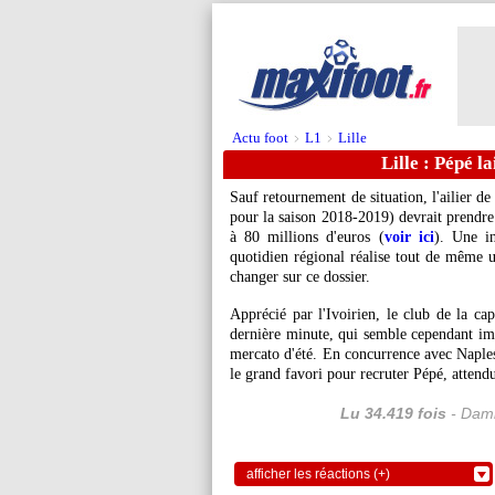
Actu foot
L1
Lille
>
>
Lille : Pépé la
Sauf retournement de situation, l'ailier de
pour la saison 2018-2019) devrait prendre 
à 80 millions d'euros (
voir ici
). Une i
quotidien régional réalise tout de même u
changer sur ce dossier.
Apprécié par l'Ivoirien, le club de la ca
dernière minute, qui semble cependant im
mercato d'été. En concurrence avec Naple
le grand favori pour recruter Pépé, attend
Lu 34.419 fois
- Dami
afficher les réactions (+)