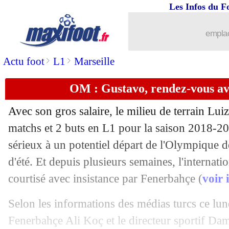
Les Infos du F
29/07
Barça
: Malcom vers la Russie
emplac
29/07
Dijon
: Ndong a signé (officiel)
>
>
Actu foot
L1
Marseille
29/07
Arabie Saoudite
: Renard nouveau sél
OM : Gustavo, rendez-vous a
29/07
PSG
: Draxler et l'ego des stars parisi
Avec son gros salaire, le milieu de terrain
Luiz
29/07
OM
: Thauvin rend hommage à Evra
matchs et 2 buts en L1 pour la saison 2018-20
sérieux à un potentiel départ de l'Olympique d
29/07
Real
: en colère, Bale ne jouera pas l
d'été. Et depuis plusieurs semaines, l'internati
courtisé avec insistance par Fenerbahçe (
voir i
29/07
Arsenal
: visite médicale prévue pour
Selon les informations des médias turcs ce lund
29/07
PSG
: Choupo-Moting pisté par Fener
Fenerbahçe Ali Koç et le directeur sportif Da