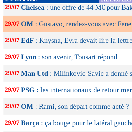
de
29/07
Chelsea
: une offre de 44 M€ pour Ba
lecture
29/07
OM
: Gustavo, rendez-vous avec Fene
OK
29/07
EdF
: Knysna, Evra devait lire la lettr
29/07
Lyon
: son avenir, Tousart répond
29/07
Man Utd
: Milinkovic-Savic a donné 
29/07
PSG
: les internationaux de retour me
29/07
OM
: Rami, son départ comme acté ?
29/07
Barça
: ça bouge pour le latéral gauch