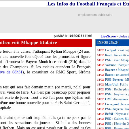
PSG
: pas sur le
14/02
Les Infos du Football Français et E
Strasbourg
: Kell
14/02
PSG
: avantage 
14/02
emplacement publicitaire
Torino
: Schuurs 
14/02
Strasbourg
: Ant
14/02
Tottenham
: les 
14/02
Man City
: Gerra
14/02
publié le
14/02/2023 à 11h02
Barça
: Messi, Al
14/02
LiveScore
-
clubs 
PSG
: Neymar ré
14/02
then voit Mbappé titulaire
INFOS 24h/24
PSG-Bayern
: C
14/02
La Spal
: c'est dé
14/02
 lésion à la cuisse, l’attaquant Kylian Mbappé (24 ans,
Real
: Ancelotti 
14/02
 une nouvelle fois déjoué tous les pronostics et figure
PSG
: avec Mbap
14/02
ui affrontera le Bayern Munich ce mardi (21h) dans le
Valence
: Baraja 
14/02
ue des Champions. Si les médias attendent le Français
Bayern
: Mbappé,
14/02
rève de 08h31
), le consultant de RMC Sport, Jérôme
Barça
: un accord
14/02
PSG-Bayern
: Mb
14/02
Man Utd
: l'offr
14/02
n test qui sera fait demain matin (ce mardi, ndlr) pour
PSG
: Roche plus
14/02
'il vient de faire. Ce n'est pas beaucoup pour préparer
PSG
: Neymar a p
14/02
 envie de jouer. Tout a été fait pour que Kylian soit
OM
: discussion
14/02
d même une bonne nouvelle pour le Paris Saint-Germain",
Liverpool
: le s
14/02
apitale.
PSG-Bayern
: Ro
14/02
Brésil
: Neymar cl
14/02
b craint que ce soit trop tôt, mais ça tu ne peux pas le
PSG
: Galtier, Bi
14/02
sont les sensations du joueur... Si lui a des bonnes
PSG
: l'émir du 
14/02
vi Rothen. Mais on est aussi passés par là, quand tu t'es
PSG
: Ramos ence
14/02