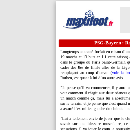
PSG-Bayern : Ro
Longtemps annoncé forfait en raison d’une
19 matchs et 13 buts en L1 cette saison) a
dans le groupe du Paris Saint-Germain q
cadre des 8es de finale aller de la Lig
remplaçant au coup d’envoi (
voir la b
Rothen, est quant à lui d’un autre avis.
"Je pense qu'il va commencer, il y aura u
voir comment il réagit aux deux séances qu
un match comme ça, mais lui a absolument
sur le terrain, et je pense que c'est quan
a assuré l’ex-milieu gauche du club de la c
"Lui a tellement envie de jouer que le clu
savoir sur une blessure musculaire, ce 
sensations, il va jouer le coup, a poursui