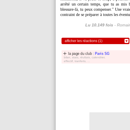
arrêté un certain temps, que tu as mis 
blessure-là, tu peux compenser." Une vrai
contraint de se préparer à toutes les éventu
Lu 10.149 fois
- Romain
afficher les réactions (1)
la page du club :
Paris SG
bilan, stats, réultats, calendrier,
effectif, tranferts, ...