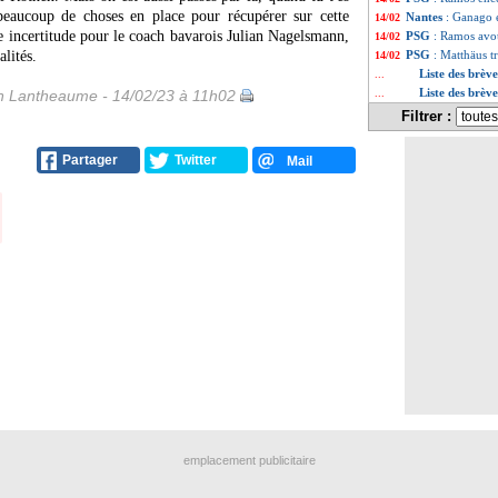
beaucoup de choses en place pour récupérer sur cette
Nantes
: Ganago e
14/02
e incertitude pour le coach bavarois Julian Nagelsmann,
PSG
: Ramos avo
14/02
alités.
PSG
: Matthäus t
14/02
Liste des brève
...
Liste des brèv
 Lantheaume - 14/02/23 à 11h02
...
Filtrer :
Partager
Twitter
Mail
emplacement publicitaire