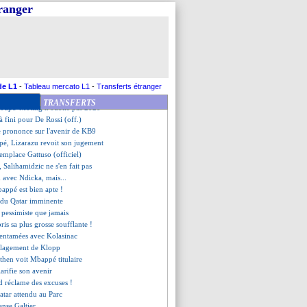
 coup pour Vitor Roque ?
tranger
er justifie le choix Antonetti
Bayern pour la forme du moment
plaît à Liverpool
onetti y voit une revanche
blessures, Conte a la trouille
rd, les excuses de Guardiola
ba nostalgique...
de L1
-
Tableau mercato L1
-
Transferts étranger
pond aux critiques
TRANSFERTS
houpo-Moting n'oublie pas 2020
jà fini pour De Rossi (off.)
se prononce sur l'avenir de KB9
pé, Lizarazu revoit son jugement
remplace Gattuso (officiel)
 Salihamidzic ne s'en fait pas
 avec Ndicka, mais...
appé est bien apte !
e du Qatar imminente
 pessimiste que jamais
ris sa plus grosse soufflante !
s entamées avec Kolasinac
oulagement de Klopp
then voit Mbappé titulaire
arifie son avenir
ld réclame des excuses !
Qatar attendu au Parc
nse Galtier