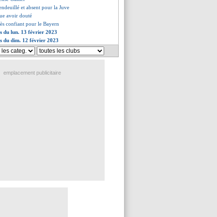
ndeuillé et absent pour la Juve
ue avoir douté
rès confiant pour le Bayern
s du lun. 13 février 2023
es du dim. 12 février 2023
emplacement publicitaire