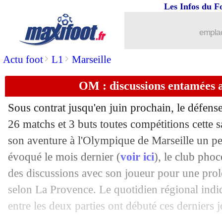
Les Infos du F
14/02
Torino
: Schuurs plaît à Liverpool
emplac
14/02
Strasbourg
: Antonetti y voit une rev
>
>
Actu foot
L1
Marseille
14/02
Tottenham
: les blessures, Conte a la t
OM : discussions entamées 
14/02
Man City
: Gerrard, les excuses de Gu
Sous contrat jusqu'en juin prochain, le défens
14/02
Barça
: Messi, Alba nostalgique...
26 matchs et 3 buts toutes compétitions cette 
son aventure à l'Olympique de Marseille un 
14/02
PSG
: Neymar répond aux critiques
évoqué le mois dernier (
voir ici
), le club pho
des discussions avec son joueur pour une prolo
14/02
PSG-Bayern
: Choupo-Moting n'oubli
selon La Provence. Le quotidien régional indi
entre les deux parties ont débuté ces derniers j
14/02
La Spal
: c'est déjà fini pour De Rossi 