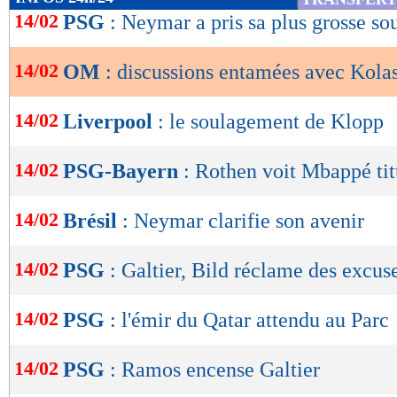
de
14/02
PSG
: Neymar a pris sa plus grosse sou
lecture
14/02
OM
: discussions entamées avec Kola
OK
14/02
Liverpool
: le soulagement de Klopp
14/02
PSG-Bayern
: Rothen voit Mbappé tit
14/02
Brésil
: Neymar clarifie son avenir
14/02
PSG
: Galtier, Bild réclame des excuse
14/02
PSG
: l'émir du Qatar attendu au Parc
14/02
PSG
: Ramos encense Galtier