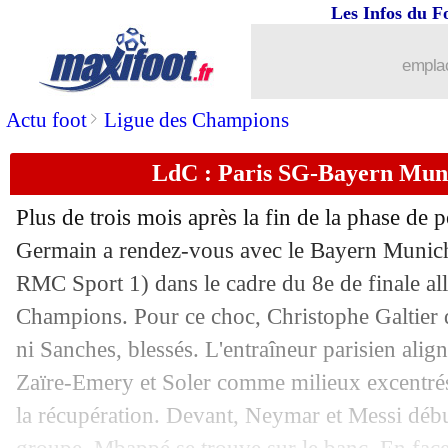
Les Infos du F
14/02
LdC
: Milan AC 1-0 Tottenham (fini)
emplac
14/02
LdC
: Paris SG 0-1 Bayern Munich (fi
>
Actu foot
Ligue des Champions
14/02
Real
: Rodrygo devait signer au Barça
LdC : Paris SG-Bayern Muni
14/02
PSG
: Mbappé fait son entrée en jeu !
Plus de trois mois après la fin de la phase de p
14/02
VIDEO
: Coman crucifie (encore) le 
Germain a rendez-vous avec le Bayern Munich
RMC Sport 1) dans le cadre du 8e de finale all
14/02
VIDEO
: le tifo 360 degrés de San Sir
Champions. Pour ce choc, Christophe Galtier
ni Sanches, blessés. L'entraîneur parisien alig
14/02
PSG
: un tir à la pause, un fait rare
Zaïre-Emery et Soler comme milieux excentrés,
la récupération. Devant, Neymar et Messi débu
14/02
Arsenal
: la VAR, Arteta ne digère pas.