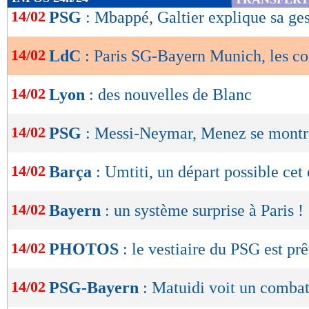
de
14/02
PSG
: Mbappé, Galtier explique sa ge
lecture
Suivez l'évolution du score et le nom des but
14/02
LdC
: Paris SG-Bayern Munich, les c
OK
Score de Maxifoot
14/02
Lyon
: des nouvelles de Blanc
Paris SG -
Bayern M
% de victoires
14/02
PSG
: Messi-Neymar, Menez se montr
FORME
DE l'EQUIPE
73
73% -
%
11/02
Déf.
3-1
Indice MF: 41/100
buts
marqués/match
14/02
08/02
Déf.
2-1
Barça
: Umtiti, un départ possible cet 
04/02
Vict.
2-1
3,20
2,61 -
01/02
Vict.
1-3
29/01
Nul
1-1
14/02
Bayern
: un système surprise à Paris !
buts
encaissés/match
0,83
0,91 -
statistiques toutes compétitions con
14/02
PHOTOS
: le vestiaire du PSG est prê
Lu 24.825 fois
- Damien Da Silva 
14/02
PSG-Bayern
: Matuidi voit un comba