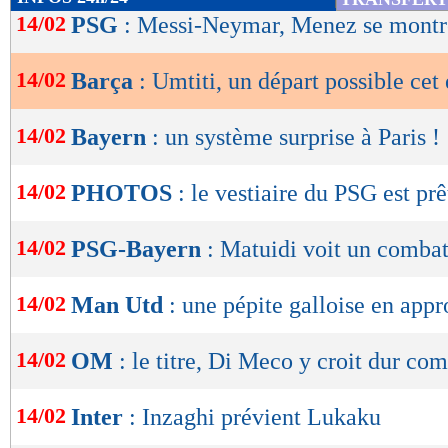
de
14/02
PSG
: Messi-Neymar, Menez se montr
lecture
14/02
Barça
: Umtiti, un départ possible cet 
OK
14/02
Bayern
: un système surprise à Paris !
14/02
PHOTOS
: le vestiaire du PSG est prê
14/02
PSG-Bayern
: Matuidi voit un comba
14/02
Man Utd
: une pépite galloise en app
14/02
OM
: le titre, Di Meco y croit dur co
14/02
Inter
: Inzaghi prévient Lukaku