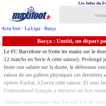
Les Infos du F
14/02
PSG
: Mbappé fait son entrée en jeu !
emplac
14/02
VIDEO
: Coman crucifie (encore) le 
>
>
Actu foot
La Liga
Barça
14/02
VIDEO
: le tifo 360 degrés de San Sir
Barça : Umtiti, un départ pos
14/02
PSG
: un tir à la pause, un fait rare
Le FC Barcelone se frotte les mains sur le dos
14/02
Arsenal
: la VAR, Arteta ne digère pas.
12 matchs en Serie A cette saison). Prolongé 
lisser son salaire sur la durée, le défenseur ce
14/02
PHOTOS
: les tifos One Piece du Par
raison de ses galères physiques ces dernières a
option d'achat, à Lecce cette saison. Et sous le
14/02
PSG
: Laurent Leroy croit à une réact
l'international français a retrouvé un bon nive
14/02
PSG
: Mbappé, l'espoir de Roche
Titulaire indiscutable chez l'actuel 15e de Seri