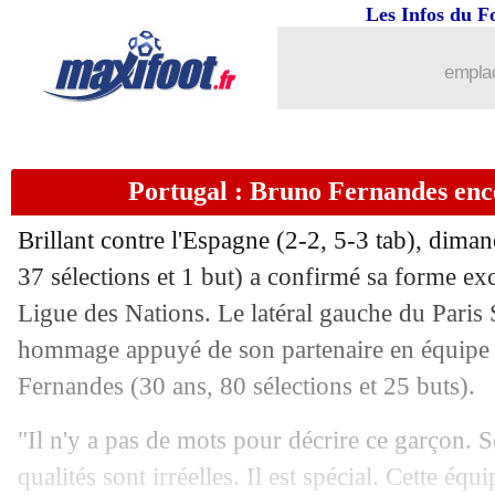
09/06
Barça
: Lenglet signe à l'Atletico (off.
Les Infos du F
09/06
OM
: Mbemba n'est pas rancunier
emplac
09/06
Real
: un espoir marocain de l'Ajax va
Portugal : Bruno Fernandes en
09/06
Arsenal
: Zubimendi, réelle menace d
Brillant contre l'Espagne (2-2, 5-3 tab), dim
09/06
Man City
: Carson libéré (officiel)
37 sélections et 1 but) a confirmé sa forme exc
Ligue des Nations. Le latéral gauche du Paris
09/06
West Ham
: 5 départs officialisés, d
hommage appuyé de son partenaire en équipe
09/06
Lyon
: accord avec Man City pour Che
Fernandes (30 ans, 80 sélections et 25 buts).
"Il n'y a pas de mots pour décrire ce garçon. S
09/06
Parme
: c'est fini pour Chivu (officiel
qualités sont irréelles. Il est spécial. Cette équ