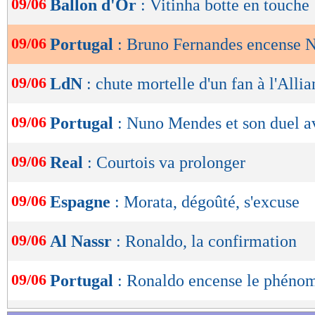
09/06
Ballon d'Or
: Vitinha botte en touche
de
lecture
09/06
Portugal
: Bruno Fernandes encense
OK
09/06
LdN
: chute mortelle d'un fan à l'Alli
09/06
Portugal
: Nuno Mendes et son duel 
09/06
Real
: Courtois va prolonger
09/06
Espagne
: Morata, dégoûté, s'excuse
09/06
Al Nassr
: Ronaldo, la confirmation
09/06
Portugal
: Ronaldo encense le phéno