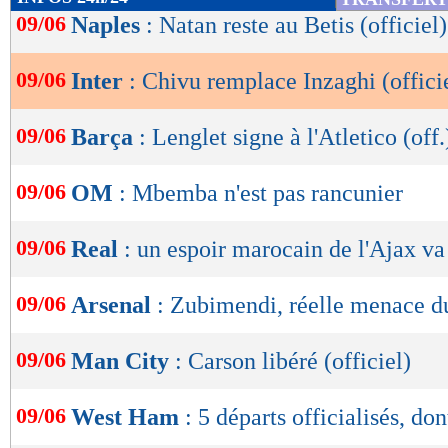
de
09/06
Naples
: Natan reste au Betis (officiel)
lecture
09/06
Inter
: Chivu remplace Inzaghi (offici
OK
09/06
Barça
: Lenglet signe à l'Atletico (off.
09/06
OM
: Mbemba n'est pas rancunier
09/06
Real
: un espoir marocain de l'Ajax va
09/06
Arsenal
: Zubimendi, réelle menace d
09/06
Man City
: Carson libéré (officiel)
09/06
West Ham
: 5 départs officialisés, d
Lu 9.820 fois
- Youcef Touaitia 