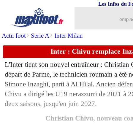
Les Infos du F
09/06
Monaco
: Ansu Fati, le Barça ne cède
emplac
09/06
PSG
: ça coince pour Zabarnyi
>
>
Actu foot
Serie A
Inter Milan
09/06
Paris FC
: la piste Hamari Traoré
Inter : Chivu remplace Inza
09/06
Milan
: Maignan met la pression pour 
L'Inter tient son nouvel entraîneur : Christian
09/06
Bordeaux
: Lopez tacle Kahn
départ de Parme, le technicien roumain a été
Simone Inzaghi, parti à Al Hilal. Ancien déf
09/06
Pologne
: Lewandowski s'est senti trah
Chivu a dirigé les U19 nerazzurri de 2021 à 20
deux saisons, jusqu'en juin 2027.
09/06
Lyon
: un Citizen viendra en prêt
Christian Chivu, nouveau coa
09/06
OM
: Aguerd prend son temps