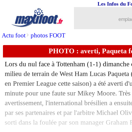
Les Infos du F
05/05
LdC
: le PSG désormais favori, selon 
emplac
05/05
Tottenham
: Tel, Postecoglou juge ses
>
Actu foot
photos FOOT
05/05
Paris FC
: le discours de Denisot sur l
PHOTO : averti, Paqueta f
05/05
PSG
: de bonnes sensations pour Dem
Lors du nul face à Tottenham (1-1) dimanche 
05/05
Lille
: l'OM s'active pour Angel Gomes
milieu de terrain de West Ham Lucas
Paqueta
(
en Premier League cette saison) a été averti d'
05/05
PSG
: Dembélé "autiste", Sampaoli s'
minute pour une faute sur Mikey Moore. Très 
avertissement, l'international brésilien a ensu
05/05
OM
: Balerdi, Leeds prépare une offre
par ses partenaires et par l'arbitre Michael Oli
sorti dans la foulée par son manager Graham P
05/05
Lille
: la piste Chevalier lâchée par Pa