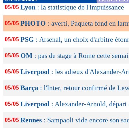
de
05/05
Lyon
: la statistique de l'impuissance
lecture
05/05
PHOTO
: averti, Paqueta fond en lar
OK
05/05
PSG
: Arsenal, un choix d'arbitre éton
05/05
OM
: pas de stage à Rome cette sema
Lu 37.772 fois
- Damien Da Silva 
05/05
Liverpool
: les adieux d'Alexander-Ar
05/05
Barça
: l'Inter, retour confirmé de L
05/05
Liverpool
: Alexander-Arnold, départ 
05/05
Rennes
: Sampaoli vide encore son sa