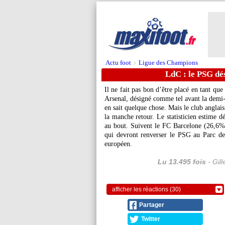
Actu foot
Ligue des Champions
>
LdC : le PSG dé
Il ne fait pas bon d’être placé en tant q
Arsenal, désigné comme tel avant la demi-f
en sait quelque chose. Mais le club anglai
la manche retour. Le statisticien estime d
au bout. Suivent le FC Barcelone (26,6%
qui devront renverser le PSG au Parc de
européen.
Lu 13.495 fois
- Gil
afficher les réactions (30)
Partager
Twitter