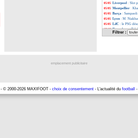
Liverpool
: Slot 
05/05
Montpellier
: Kha
05/05
Barça
: Sampaoli 
05/05
Lyon
: M. Niakhaté
05/05
LdC
: le PSG dés
05/05
Tottenham
: Tel,
05/05
Filtrer :
Paris FC
: le dis
05/05
PSG
: de bonnes
05/05
Lille
: l'OM s'act
05/05
PSG
: Dembélé "a
05/05
OM
: Balerdi, Le
05/05
Lille
: la piste Ch
05/05
emplacement publicitaire
Barça
: Pedri, le
05/05
PSG
: Campos, le
05/05
OM
: Gouiri, les
05/05
Real
: l'arrivée 
05/05
Liverpool
: Darm
05/05
- © 2000-2026 MAXIFOOT -
choix de consentement
- L'actualité du
football
-
Brésil
: Raphinha a
05/05
Lyon
: sans C1, R
05/05
Inter
: Martinez p
05/05
Lyon
: la statisti
05/05
PHOTO
: averti
05/05
PSG
: Arsenal, u
05/05
OM
: pas de stag
05/05
Liverpool
: les 
05/05
Barça
: l'Inter,
05/05