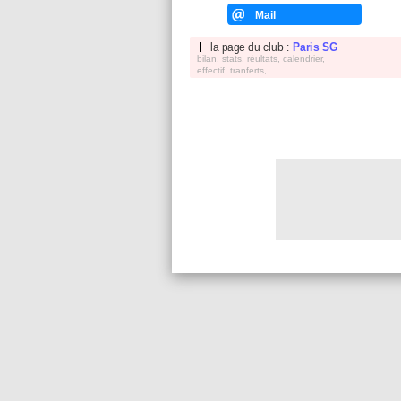
Mail
la page du club :
Paris SG
bilan, stats, réultats, calendrier,
effectif, tranferts, ...