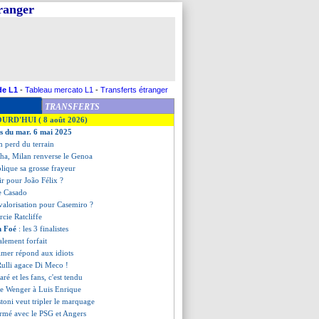
tranger
de L1
-
Tableau mercato L1
-
Transferts étranger
TRANSFERTS
OURD'HUI ( 8 août 2026)
es du mar. 6 mai 2025
 perd du terrain
nha, Milan renverse le Genoa
plique sa grosse frayeur
ir pour João Félix ?
se Casado
evalorisation pour Casemiro ?
cie Ratcliffe
n Foé
: les 3 finalistes
alement forfait
lmer répond aux idiots
 Rulli agace Di Meco !
é et les fans, c'est tendu
 de Wenger à Luis Enrique
toni veut tripler le marquage
ermé avec le PSG et Angers