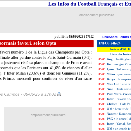
Les Infos du Football Français et E
emplacement publicitaire
publié le
05/05/2025 à 17h02
LiveScore
-
clubs 
sormais favori, selon Opta
INFOS 24h/24
brèves d'AUJ
...
ue favori numéro 1 de la Ligue des Champions par Opta :
Liste des brèv
...
inale aller perdue contre le Paris Saint-Germain (0-1),
Ang.
: Nottingham
05/05
s a justement cédé sa place au champion de France avant
Ita.
: malgré Viti
05/05
ésormais que les Parisiens ont 41,6% de chances d’aller
Lyon
: Tolisso ex
05/05
), l’Inter Milan (20,6%) et donc les Gunners (11,2%),
Milan
: quel aven
05/05
s Princes mercredi pour continuer de rêver d'un sacre
Barça
: la surpri
05/05
Man Utd
: une r
05/05
Nice
: Dante remer
05/05
les Campos - 05/05/25 à 17h02
Prix Marc-Vivie
05/05
Inter
: Pavard fin
05/05
Chelsea
: Cole Pa
05/05
OM
: l'erreur de
05/05
Nantes
: Kombouar
05/05
emplacement publicitaire
PSG
: le conseil
05/05
Inter
: Yamal, Bas
05/05
OM
: un cercle f
05/05