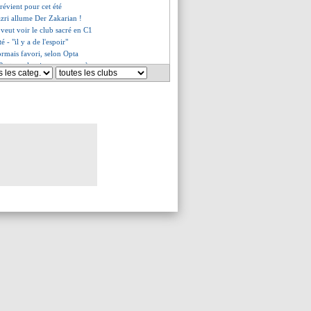
prévient pour cet été
zri allume Der Zakarian !
veut voir le club sacré en C1
 - "il y a de l'espoir"
ormais favori, selon Opta
 Postecoglou juge ses progrès
cours de Denisot sur le projet
 sensations pour Dembélé
ive pour Angel Gomes !
utiste", Sampaoli s'explique
eds prépare une offre
evalier lâchée par Paris ?
 meilleur pour Kroos
s rumeurs déjà démenties
 mots de De Zerbi
d'Alexander-Arnold avancée ?
anin s'excuse enfin
 failli représenter l'Italie
iolo prévoit le pire !
résent contre le Barça ?
que de l'impuissance
, Paqueta fond en larmes
n choix d'arbitre étonnant
e à Rome cette semaine
adieux d'Alexander-Arnold
 retour confirmé de Lewandowski