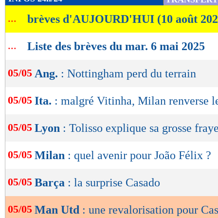
de
...
brèves d'AUJOURD'HUI (10 août 202
lecture
OK
...
Liste des brèves du mar. 6 mai 2025
05/05
Ang.
: Nottingham perd du terrain
05/05
Ita.
: malgré Vitinha, Milan renverse 
05/05
Lyon
: Tolisso explique sa grosse fray
05/05
Milan
: quel avenir pour João Félix ?
05/05
Barça
: la surprise Casado
05/05
Man Utd
: une revalorisation pour Ca