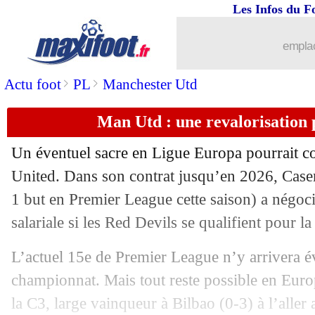
Les Infos du F
emplac
>
>
Actu foot
PL
Manchester Utd
Man Utd : une revalorisation
Un éventuel sacre en Ligue Europa pourrait c
United. Dans son contrat jusqu’en 2026,
Case
1 but en Premier League cette saison) a négoci
salariale si les Red Devils se qualifient pour 
L’actuel 15e de Premier League n’y arrivera é
championnat. Mais tout reste possible en Europ
la C3, large vainqueur à Bilbao (0-3) à l’alle