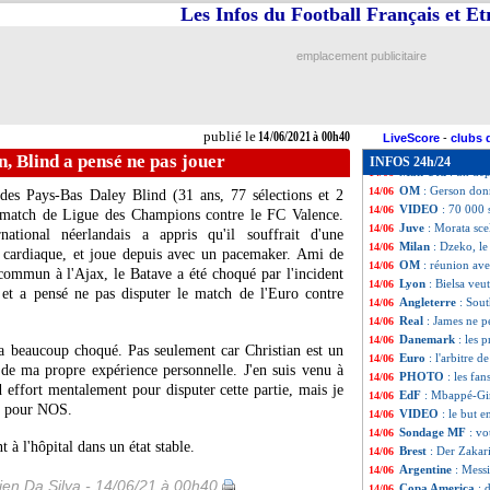
VIDEO
: le lob 
14/06
Les Infos du Football Français et E
EdF
: Schweinstei
14/06
Fiorentina
: Ribé
14/06
emplacement publicitaire
Tottenham
: Lope
14/06
OM
: un accord p
14/06
Euro
: Ecosse-Ré
14/06
Danemark
: K. S
14/06
publié le
14/06/2021 à 00h40
Lille
: Fonte envi
14/06
LiveScore
-
clubs 
Danemark
: P. S
14/06
n, Blind a pensé ne pas jouer
INFOS 24h/24
Man Utd
: un dép
14/06
OM
: Gerson don
14/06
des Pays-Bas Daley Blind (31 ans, 77 sélections et 2
VIDEO
: 70 000
14/06
un match de Ligue des Champions contre le FC Valence.
Juve
: Morata sce
14/06
ational néerlandais a appris qu'il souffrait d'une
Milan
: Dzeko, le
14/06
 cardiaque, et joue depuis avec un pacemaker. Ami de
OM
: réunion ave
14/06
 commun à l'Ajax, le Batave a été choqué par l'incident
Lyon
: Bielsa veu
14/06
et a pensé ne pas disputer le match de l'Euro contre
Angleterre
: Sout
14/06
Real
: James ne p
14/06
Danemark
: les 
14/06
'a beaucoup choqué. Pas seulement car Christian est un
Euro
: l'arbitre 
14/06
de ma propre expérience personnelle. J'en suis venu à
PHOTO
: les fa
14/06
d effort mentalement pour disputer cette partie, mais je
EdF
: Mbappé-Gir
14/06
ind pour NOS.
VIDEO
: le but 
14/06
Sondage MF
: vo
14/06
 à l'hôpital dans un état stable.
Brest
: Der Zakar
14/06
Argentine
: Messi
14/06
en Da Silva - 14/06/21 à 00h40
Copa America
: 
14/06