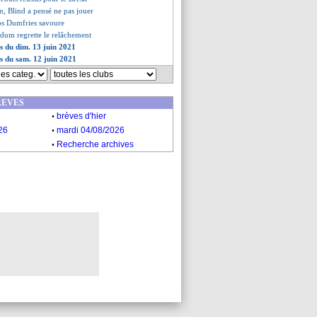
en, Blind a pensé ne pas jouer
ros Dumfries savoure
ldum regrette le relâchement
es du dim. 13 juin 2021
es du sam. 12 juin 2021
REVES
.
brèves d'hier
.
26
mardi 04/08/2026
.
Recherche archives