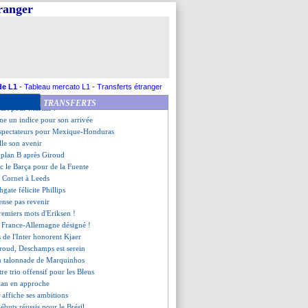
magique du Tchèque Schick !
tranger
ger a un doute sur les Bleus
ry veut prolonger mais...
tegui a recalé les Spurs
our de la Fuente ?
p. tchèque, les compos
chmeichel confirme les "options"
sage un départ !
de L1
-
Tableau mercato L1
-
Transferts étranger
chmeichel critique l'UEFA
TRANSFERTS
art pour Martial ?
ne un indice pour son arrivée
 spectateurs pour Mexique-Honduras
lle son avenir
 plan B après Giroud
c le Barça pour de la Fuente
t Cornet à Leeds
hgate félicite Phillips
ense pas revenir
premiers mots d'Eriksen !
de France-Allemagne désigné !
ns de l'Inter honorent Kjaer
oud, Deschamps est serein
en talonnade de Marquinhos
tre trio offensif pour les Bleus
ian en approche
 affiche ses ambitions
débuts réussis pour le Brésil