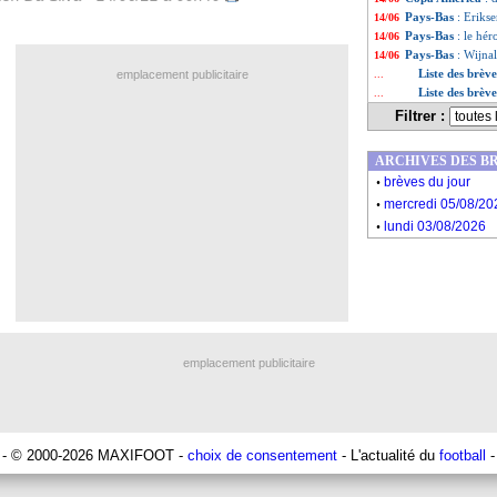
Pays-Bas
: Eriks
14/06
Pays-Bas
: le hé
14/06
Pays-Bas
: Wijna
14/06
Liste des brèv
emplacement publicitaire
...
Liste des brèv
...
Filtrer :
ARCHIVES DES B
.
brèves du jour
.
mercredi 05/08/20
.
lundi 03/08/2026
emplacement publicitaire
- © 2000-2026 MAXIFOOT -
choix de consentement
- L'actualité du
football
-