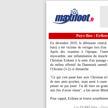
Pays-Bas : Erikse
En décembre 2019, le défenseur central 
buts) a été victime de vertiges lors d'
Après des examens à l'époque, l'intern
myocardite, une inflammation du muscle
Christian Eriksen à la suite d'un passage
du milieu offensif du Danemark samedi 
l'Ukraine (3-2) ce dimanche.
"Ce qui s'est passé hier avec Christian m
de mes amis proches, mais aussi à cause 
penser ne pas jouer. J'ai dû faire un gran
suis fier d'avoir réussi", a fait savoir Bl
Pour rappel, Eriksen se trouve actuellement
Lu 23.442 fois
- Dami