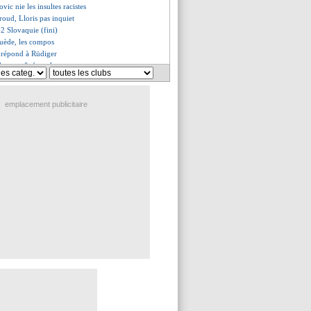
ovic nie les insultes racistes
oud, Lloris pas inquiet
2 Slovaquie (fini)
uède, les compos
 répond à Rüdiger
do pas gêné par les rumeurs
 Marquinhos privés de JO
signer à Dijon
te en Italie pour Jovetic
emplacement publicitaire
veut "écrire une nouvelle page"
ment du groupe D (Angleterre)
 Rép. tchèque (fini)
lovaquie, les compos
ense Neymar
magique du Tchèque Schick !
ger a un doute sur les Bleus
ry veut prolonger mais...
tegui a recalé les Spurs
our de la Fuente ?
p. tchèque, les compos
chmeichel confirme les "options"
sage un départ !
chmeichel critique l'UEFA
art pour Martial ?
ne un indice pour son arrivée
 spectateurs pour Mexique-Honduras