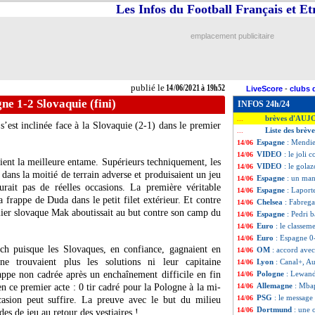
Les Infos du Football Français et E
emplacement publicitaire
publié le
14/06/2021 à 19h52
LiveScore
-
clubs 
ne 1-2 Slovaquie (fini)
INFOS 24h/24
brèves d'AUJ
...
s’est inclinée face à la Slovaquie (2-1) dans le premier
Liste des brèv
...
Espagne
: Mendie
14/06
VIDEO
: le joli 
14/06
aient la meilleure entame. Supérieurs techniquement, les
VIDEO
: le gola
14/06
dans la moitié de terrain adverse et produisaient un jeu
Espagne
: un ma
14/06
urait pas de réelles occasions. La première véritable
Espagne
: Laport
14/06
a frappe de Duda dans le petit filet extérieur. Et contre
Chelsea
: Fabrega
14/06
ailier slovaque Mak aboutissait au but contre son camp du
Espagne
: Pedri 
14/06
Euro
: le classe
14/06
Euro
: Espagne 0
14/06
h puisque les Slovaques, en confiance, gagnaient en
OM
: accord ave
14/06
ne trouvaient plus les solutions ni leur capitaine
Lyon
: Canal+, Au
14/06
ppe non cadrée après un enchaînement difficile en fin
Pologne
: Lewand
14/06
Allemagne
: Mbap
n ce premier acte : 0 tir cadré pour la Pologne à la mi-
14/06
PSG
: le messag
14/06
casion peut suffire. La preuve avec le but du milieu
Dortmund
: une 
14/06
es de jeu au retour des vestiaires !