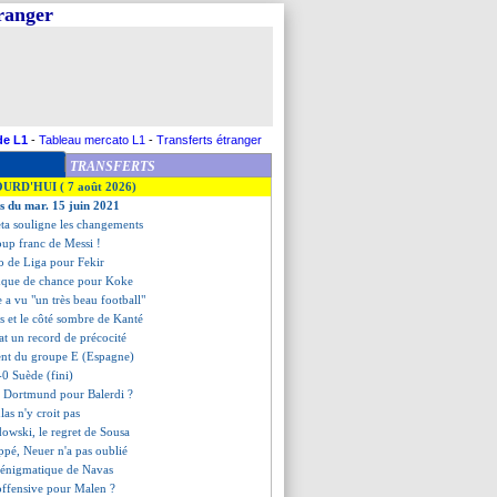
tranger
de L1
-
Tableau mercato L1
-
Transferts étranger
TRANSFERTS
OURD'HUI ( 7 août 2026)
es du mar. 15 juin 2021
ta souligne les changements
coup franc de Messi !
zo de Liga pour Fekir
nque de chance pour Koke
e a vu "un très beau football"
s et le côté sombre de Kanté
bat un record de précocité
ment du groupe E (Espagne)
-0 Suède (fini)
c Dortmund pour Balerdi ?
las n'y croit pas
owski, le regret de Sousa
pé, Neuer n'a pas oublié
e énigmatique de Navas
offensive pour Malen ?