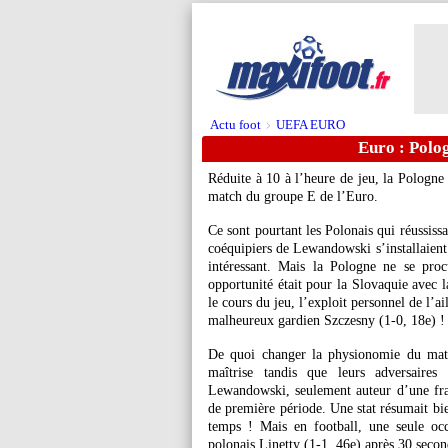
Actu foot
UEFA EURO
>
Euro : Polog
Réduite à 10 à l’heure de jeu, la Pologne 
match du groupe E de l’Euro.
Ce sont pourtant les Polonais qui réussiss
coéquipiers de Lewandowski s’installaient 
intéressant. Mais la Pologne ne se proc
opportunité était pour la Slovaquie avec l
le cours du jeu, l’exploit personnel de l’
malheureux gardien Szczesny (1-0, 18e) !
De quoi changer la physionomie du matc
maîtrise tandis que leurs adversaires 
Lewandowski, seulement auteur d’une fra
de première période. Une stat résumait bie
temps ! Mais en football, une seule oc
polonais Linetty (1-1, 46e) après 30 second