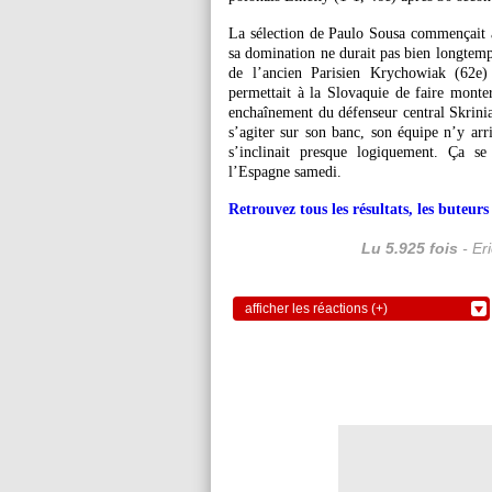
La sélection de Paulo Sousa commençait a
sa domination ne durait pas bien longtemp
de l’ancien Parisien Krychowiak (62e)
permettait à la Slovaquie de faire mont
enchaînement du défenseur central Skrinia
s’agiter sur son banc, son équipe n’y arr
s’inclinait presque logiquement. Ça s
l’Espagne samedi.
Retrouvez tous les résultats, les buteu
Lu 5.925 fois
- Er
afficher les réactions (+)