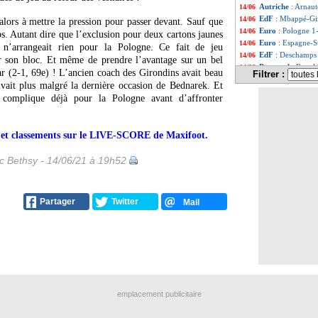
Autriche
: Arnaut
14/06
EdF
: Mbappé-Gir
14/06
lors à mettre la pression pour passer devant. Sauf que
Euro
: Pologne 1-
14/06
s. Autant dire que l’exclusion pour deux cartons jaunes
Euro
: Espagne-S
14/06
 n’arrangeait rien pour la Pologne. Ce fait de jeu
EdF
: Deschamps
14/06
er son bloc. Et même de prendre l’avantage sur un bel
Portugal
: Ronal
14/06
r (2-1, 69e) ! L’ancien coach des Girondins avait beau
Filtrer :
PSG
: Neymar et
14/06
ivait plus malgré la dernière occasion de Bednarek. Et
OM
: Rocchia va 
14/06
e complique déjà pour la Pologne avant d’affronter
Monaco
: une pis
14/06
EdF
: Deschamps 
14/06
Euro
: le classe
14/06
rs et classements sur le LIVE-SCORE de Maxifoot.
Euro
: Ecosse 0-2
14/06
Euro
: Pologne-S
14/06
ic Bethsy - 14/06/21 à 19h52
Brésil
: Tite enc
14/06
VIDEO
: le lob 
14/06
EdF
: Schweinstei
14/06
Fiorentina
: Ribé
14/06
Partager
Twitter
Mail
Tottenham
: Lope
14/06
OM
: un accord p
14/06
Euro
: Ecosse-Ré
14/06
Danemark
: K. S
14/06
Lille
: Fonte envi
14/06
Danemark
: P. S
14/06
Man Utd
: un dép
14/06
emplacement publicitaire
OM
: Gerson don
14/06
VIDEO
: 70 000
14/06