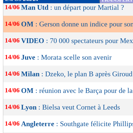
de
14/06
Man Utd
: un départ pour Martial ?
lecture
14/06
OM
: Gerson donne un indice pour son
OK
14/06
VIDEO
: 70 000 spectateurs pour Me
14/06
Juve
: Morata scelle son avenir
14/06
Milan
: Dzeko, le plan B après Giroud
14/06
OM
: réunion avec le Barça pour de l
14/06
Lyon
: Bielsa veut Cornet à Leeds
14/06
Angleterre
: Southgate félicite Phillip