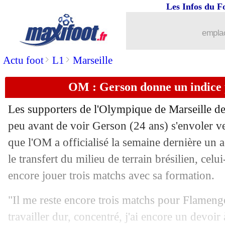
Les Infos du F
14/06
OM
: Rocchia va signer à Dijon
emplac
14/06
Monaco
: une piste en Italie pour Jove
>
>
Actu foot
L1
Marseille
14/06
EdF
: Deschamps veut "écrire une nou
OM : Gerson donne un indice 
14/06
Euro
: le classement du groupe D (Ang
Les supporters de l'Olympique de Marseille de
14/06
Euro
: Ecosse 0-2 Rép. tchèque (fini)
peu avant de voir Gerson (24 ans) s'envoler ve
que l'OM a officialisé la semaine dernière un
14/06
Euro
: Pologne-Slovaquie, les compos
le transfert du milieu de terrain brésilien, celui-
encore jouer trois matchs avec sa formation.
14/06
Brésil
: Tite encense Neymar
"Il me reste encore trois matchs pour Flamengo.
14/06
VIDEO
: le lob magique du Tchèque S
travailler dur, concentré, j'ai encore un devoir à