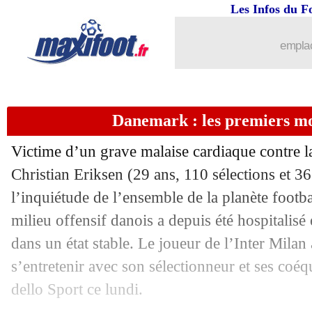
14/06
EdF
: Schweinsteiger a un doute sur l
Les Infos du F
14/06
Fiorentina
: Ribéry veut prolonger mai
emplac
14/06
Tottenham
: Lopetegui a recalé les Sp
Danemark : les premiers mo
14/06
OM
: un accord pour de la Fuente ?
Victime d’un grave malaise cardiaque contre l
14/06
Euro
: Ecosse-Rép. tchèque, les comp
Christian Eriksen (29 ans, 110 sélections et 3
l’inquiétude de l’ensemble de la planète footb
14/06
Danemark
: K. Schmeichel confirme l
milieu offensif danois a depuis été hospitalisé
14/06
Lille
: Fonte envisage un départ !
dans un état stable. Le joueur de l’Inter Milan 
s’entretenir avec son sélectionneur et ses coéq
14/06
Danemark
: P. Schmeichel critique l
dello Sport ce lundi.