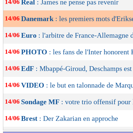
14/06
Real
: James ne pense pas revenir
de
lecture
14/06
Danemark
: les premiers mots d'Eriks
OK
14/06
Euro
: l'arbitre de France-Allemagne 
14/06
PHOTO
: les fans de l'Inter honorent
14/06
EdF
: Mbappé-Giroud, Deschamps est 
14/06
VIDEO
: le but en talonnade de Marq
14/06
Sondage MF
: votre trio offensif pour
14/06
Brest
: Der Zakarian en approche