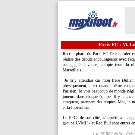
Paris FC : M. Lo
Recrue phare du Paris FC l'été dernier e
réalise des débuts encourageants avec l'équ
pas gagné d'avance, compte tenu du niv
Marseillais.
"Je m’y attendais car mon frère (Julien
physiquement, c’est quand même costaud
Parisien. Je vois beaucoup de monde négli
joueurs dans chaque équipe. Il y a pas m
attaquent, prennent des risques. Moi, je n
et la Fiorentina.
Le PFC, de son côté, s'apprête à change
groupe LVMH - et Red Bull sont entrés en 
Lu 15.581 fois
- Clém