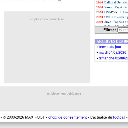
Ballon d'Or
: c'é
29/10
Vasco
: Payet déc
29/10
OM-PSG
: F. Let
29/10
OM
: De Zerbi a 
29/10
emplacement publicitaire
Juve
: Pogba a qu
29/10
Ballon d'Or
: le 
29/10
Filtrer :
Man Utd
: Amori
29/10
Liste des brèv
...
ARCHIVES DES B
Liste des brèv
...
.
brèves du jour
.
mardi 04/08/2026
.
dimanche 02/08/2
emplacement publicitaire
- © 2000-2026 MAXIFOOT -
choix de consentement
- L'actualité du
football
-