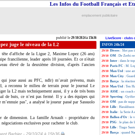
Les Infos du Football Français et E
Ballon d'Or
: Rod
29/10
Man Utd
: Amori
29/10
Barça
: Yamal voi
29/10
emplacement publicitaire
Ballon d'Or
: Teb
29/10
Bayern
: Kompan
29/10
Ballon d'Or
: De
29/10
Bayern
: vers un 
29/10
publié le
29/10/2024 à 15h36
LiveScore
-
clubs 
Sporting
: Amori
29/10
pez juge le niveau de la L2
INFOS 24h/24
Ballon d'Or
: Vin
29/10
Divers
: Slot pas
29/10
t tête d'affiche de la Ligue 2, Maxime Lopez (26 ans)
OM
: De Zerbi r
29/10
ipe francilienne, leader après 10 journées. Et ce n'était
Inter
: dans le t
29/10
eau élevé de la deuxième division, d'après l'ancien
Paris FC
: M. Lo
29/10
Man Utd
: une a
29/10
Man City
: Guard
29/10
, qui joue aussi au PFC, ndlr) m’avait prévenu, mais
Barça
: la réacti
29/10
, a reconnu le milieu de terrain pour le journal Le
Man Utd
: Ten H
29/10
ger la L2 mais techniquement aussi, il y a de très bons
ASSE
: un coach
29/10
al de buts, ce n’est pas fermé. Il y a des équipes qui
Sporting
: Gyöke
29/10
e m’ennuie pas", a analysé le joueur passé par Sassuolo
OM
: pas de supp
29/10
Lille
: Haraldsson
29/10
Italie
: la Serie A
29/10
Ballon d'Or
: le 
r de dimension. La famille Arnault - propriétaire du
29/10
PSG
: le plan de 
29/10
négociations exclusives pour racheter le club.
Lille
: Tiago Santo
29/10
Barça
: quand Nat
29/10
ent Barbier - 29/10/24 à 15h36