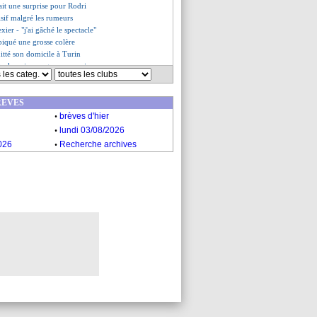
tait une surprise pour Rodri
isif malgré les rumeurs
exier - "j'ai gâché le spectacle"
piqué une grosse colère
itté son domicile à Turin
Real a mis une grosse pression
m en approche ?
es du lun. 28 octobre 2024
REVES
es du dim. 27 octobre 2024
.
brèves d'hier
.
lundi 03/08/2026
.
026
Recherche archives