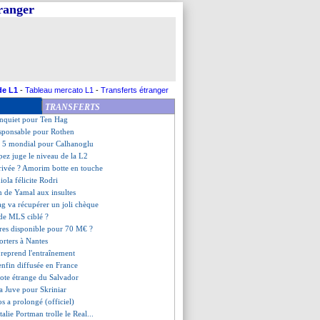
tranger
ri, la précision du Real
m, la confirmation du Sporting
t les choses en grand
as tance le Real !
y ne galvaude pas la Coupe
 Paul confondu avec Rodri...
prêt de Tel cet hiver ?
de L1
-
Tableau mercato L1
-
Transferts étranger
m à Man Utd, ça brûle !
TRANSFERTS
icius, le Salvador s'explique
 inquiet pour Ten Hag
esponsable pour Rothen
op 5 mondial pour Calhanoglu
pez juge le niveau de la L2
rrivée ? Amorim botte en touche
iola félicite Rodri
on de Yamal aux insultes
ag va récupérer un joli chèque
 de MLS ciblé ?
res disponible pour 70 M€ ?
orters à Nantes
 reprend l'entraînement
 enfin diffusée en France
vote étrange du Salvador
la Juve pour Skriniar
s a prolongé (officiel)
alie Portman trolle le Real...