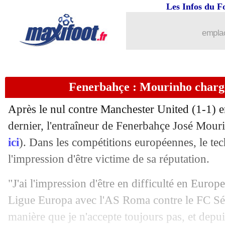
Les Infos du F
emplac
Fenerbahçe : Mourinho charg
Après le nul contre Manchester United (1-1) 
dernier, l'entraîneur de Fenerbahçe José Mour
ici
). Dans les compétitions européennes, le tec
...
brèves d'AUJOURD'HUI ( 9 août 202
l'impression d'être victime de sa réputation.
...
Liste des brèves du mer. 30 octobre 2
"J'ai l'impression d'être en difficulté en Europe
Ligue Europa avec l'AS Roma contre le FC Sév
29/10
All. (Cpe)
: Dortmund éliminé par Wo
manière que je n'accepte toujours pas, et depuis 