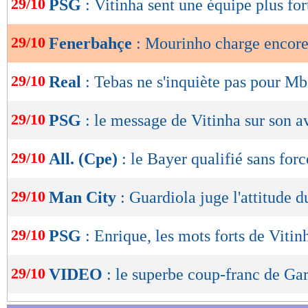
29/10
PSG
: Vitinha sent une équipe plus for
Lu 14.650 fois
- Damien Da Silva 
de
lecture
29/10
Fenerbahçe
: Mourinho charge encor
OK
29/10
Real
: Tebas ne s'inquiète pas pour M
29/10
PSG
: le message de Vitinha sur son a
29/10
All. (Cpe)
: le Bayer qualifié sans forc
29/10
Man City
: Guardiola juge l'attitude 
29/10
PSG
: Enrique, les mots forts de Vitin
29/10
VIDEO
: le superbe coup-franc de Gar