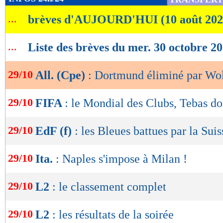
de
...
brèves d'AUJOURD'HUI (10 août 202
lecture
OK
...
Liste des brèves du mer. 30 octobre 2
29/10
All. (Cpe)
: Dortmund éliminé par Wo
29/10
FIFA
: le Mondial des Clubs, Tebas dou
29/10
EdF (f)
: les Bleues battues par la Suis
29/10
Ita.
: Naples s'impose à Milan !
29/10
L2
: le classement complet
29/10
L2
: les résultats de la soirée