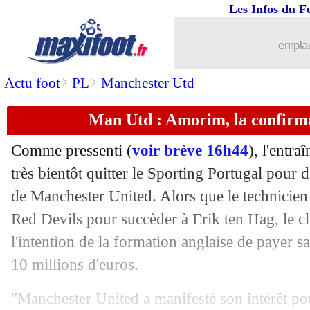
Les Infos du F
29/10
EdF (f)
: les Bleues battues par la Suis
emplac
29/10
Ita.
: Naples s'impose à Milan !
>
>
Actu foot
PL
Manchester Utd
29/10
L2
: le classement complet
Man Utd : Amorim, la confirma
29/10
L2
: les résultats de la soirée
Comme pressenti (
voir brève 16h44
), l'entr
29/10
Portugal
: Ronaldo, Vitinha n'en revie
très bientôt quitter le Sporting Portugal pour
de Manchester United. Alors que le technicien p
29/10
Esp.
: le racisme, Tebas s'exprime
Red Devils pour succèder à Erik ten Hag, le cl
l'intention de la formation anglaise de payer sa 
29/10
Chelsea
: Maresca encense le guerrier
10 millions d'euros.
29/10
PSG
: Vitinha sent une équipe plus for
"Manchester United a manifesté son intérêt pou