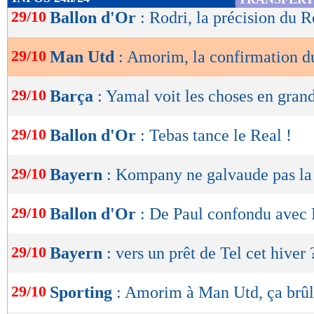
de
29/10
Ballon d'Or
: Rodri, la précision du R
lecture
29/10
Man Utd
: Amorim, la confirmation d
OK
29/10
Barça
: Yamal voit les choses en gran
29/10
Ballon d'Or
: Tebas tance le Real !
29/10
Bayern
: Kompany ne galvaude pas l
29/10
Ballon d'Or
: De Paul confondu avec R
29/10
Bayern
: vers un prêt de Tel cet hiver 
29/10
Sporting
: Amorim à Man Utd, ça brûl