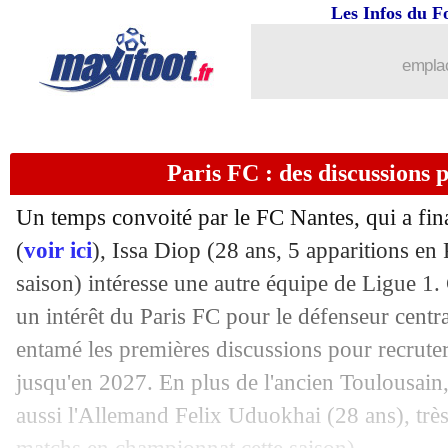
Les Infos du F
03/01
Real
: Xabi Alonso et la vie sans Mba
emplac
03/01
Strasbourg
: Maamma dans le viseur
03/01
Leipzig
: Kampl va résilier (officiel)
Paris FC : des discussions 
03/01
L1
: Monaco-Lyon, les compos
Un temps convoité par le FC Nantes, qui a fin
03/01
L2
: Troyes s'offre le choc contre le R
(
voir ici
),
Issa Diop
(28 ans, 5 apparitions en
saison) intéresse une autre équipe de Ligue 1. 
03/01
PSG
: Luis Enrique et la gestion de C
un intérêt du Paris FC pour le défenseur cent
entamé les premières discussions pour recruter
03/01
Ang.
: Aston Villa repart de l'avant
jusqu'en 2027. En plus de l'ancien Toulousain, 
aussi l'Allemand
Felix Uduokhai
(28 ans), très
03/01
Leipzig
: la Juve pense à Schlager