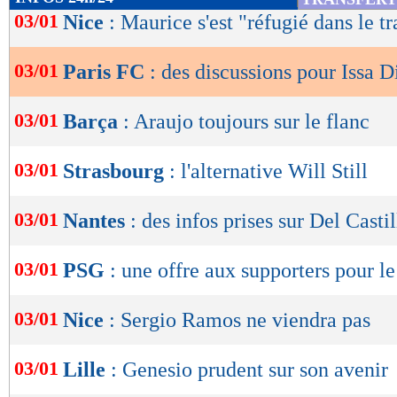
de
03/01
Nice
: Maurice s'est "réfugié dans le tr
lecture
03/01
Paris FC
: des discussions pour Issa D
OK
03/01
Barça
: Araujo toujours sur le flanc
03/01
Strasbourg
: l'alternative Will Still
03/01
Nantes
: des infos prises sur Del Castil
03/01
PSG
: une offre aux supporters pour l
03/01
Nice
: Sergio Ramos ne viendra pas
03/01
Lille
: Genesio prudent sur son avenir