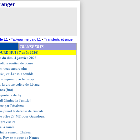
tranger
de L1
-
Tableau mercato L1
-
Transferts étranger
TRANSFERTS
OURD'HUI ( 7 août 2026)
es du dim. 4 janvier 2026
oli, le soutien de Scuro
en veut encore plus
ski, ex-Lensois comblé
e comprend pas le rouge
, la grosse colère de Létang
nes (fini)
mporte le derby
ali élimine la Tunisie !
ue par l'Atalanta
ue prend la défense de Barcola
çe offre 27 M€ pour Guendouzi
 provisoire
de la soirée
teint la rumeur Chelsea
llo, Roy se moque de Nantes