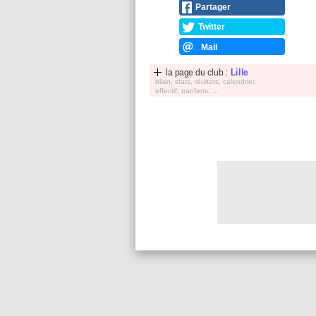
Partager
Twitter
Mail
la page du club :
Lille
bilan, stats, réultats, calendrier,
effectif, tranferts, ...