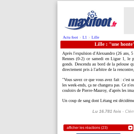
Actu foot
L1
Lille
>
>
Lille : "une honte
Après l'expulsion d'
Alexsandro
(26 ans, 5 
Rennes (0-2) ce samedi en Ligue 1, le p
gonds. Descendu au bord de la pelouse que
directement pris à l'arbitre de la rencontre
"Vous savez ce que vous avez fait : c'est u
les week-ends, ça ne changera pas. Ce n'es
couloirs de Pierre-Mauroy, d'après les im
Un coup de sang dont Létang est décidéme
Lu 16.781 fois
- Clém
afficher les réactions (23)