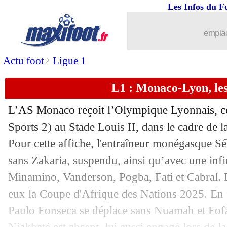
Les Infos du F
03/01
L1
: Lille-Rennes, les compos
emplac
03/01
Real
: Xabi Alonso valide le choix d'
>
Actu foot
Ligue 1
03/01
Ita.
: la Juve en échec, David se rate...
L1 : Monaco-Lyon, le
03/01
Monaco
: la déception d'Akliouche
L’AS Monaco reçoit l’Olympique Lyonnais, c
03/01
Lyon
: Tolisso savoure la bonne opéra
Sports 2) au Stade Louis II, dans le cadre de 
Pour cette affiche, l'entraîneur monégasque Sé
03/01
L1
: Monaco 1-3 Lyon (fini)
sans Zakaria, suspendu, ainsi qu’avec une infi
Minamino, Vanderson, Pogba, Fati et Cabral. D
03/01
CAN 2025
: le Sénégal renverse le So
eux la Coupe d'Afrique des Nations 2025. En f
Paulo Fonseca se déplace sans Nuamah et Fofa
03/01
VIDEO
: Coulibaly tacle à la gorge Ta