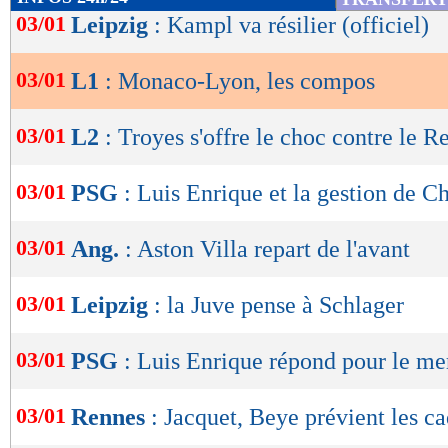
21/12
Vict.
1-2
Indice MF: 59/100
de
03/01
Leipzig
: Kampl va résilier (officiel)
buts
marqués/match
14/12
Déf.
1-0
lecture
09/12
Vict.
1-0
1,65
1,52 -
05/12
Déf.
1-0
03/01
L1
: Monaco-Lyon, les compos
29/11
Vict.
1-0
OK
buts
encaissés/match
0,83
1,57 -
statistiques toutes compétitions con
03/01
L2
: Troyes s'offre le choc contre le R
Lu 7.563 fois
- Damien Da Silva 
03/01
PSG
: Luis Enrique et la gestion de C
03/01
Ang.
: Aston Villa repart de l'avant
03/01
Leipzig
: la Juve pense à Schlager
03/01
PSG
: Luis Enrique répond pour le me
03/01
Rennes
: Jacquet, Beye prévient les c