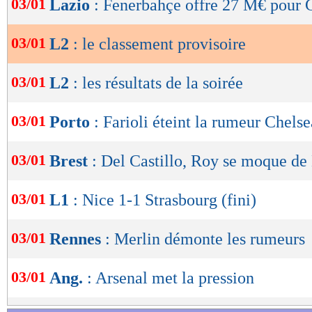
03/01
Lazio
: Fenerbahçe offre 27 M€ pour
de
lecture
03/01
L2
: le classement provisoire
OK
03/01
L2
: les résultats de la soirée
03/01
Porto
: Farioli éteint la rumeur Chelse
Lu 9.341 fois
- Damien Da Silva 
03/01
Brest
: Del Castillo, Roy se moque de
03/01
L1
: Nice 1-1 Strasbourg (fini)
03/01
Rennes
: Merlin démonte les rumeurs
03/01
Ang.
: Arsenal met la pression