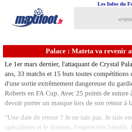
Les Infos du F
emplac
Palace : Mateta va revenir 
Le 1er mars dernier, l'attaquant de Crystal Pa
ans, 33 matchs et 15 buts toutes compétitions c
d'une sortie extrêmement dangereuse du gardi
Roberts en FA Cup. Avec 25 points de suture à l
devoir porter un masque lors de son retour à l
"Une date de retour ? Je ne sais pas. Je suis en
spécialistes et le docteur. J'espère très bientôt