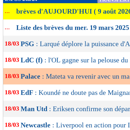
de
...
brèves d'AUJOURD'HUI ( 9 août 202
lecture
OK
...
Liste des brèves du mer. 19 mars 2025
18/03
PSG
: Larqué déplore la puissance d'A
18/03
LdC (f)
: l'OL gagne sur la pelouse d
18/03
Palace
: Mateta va revenir avec un m
18/03
EdF
: Koundé ne doute pas de Maigna
18/03
Man Utd
: Eriksen confirme son dépar
18/03
Newcastle
: Liverpool en action pour 