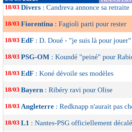
de
18/03
Divers
: Candreva annonce sa retraite
lecture
18/03
Fiorentina
: Fagioli parti pour rester
OK
18/03
EdF
: D. Doué - "je suis là pour jouer"
18/03
PSG-OM
: Koundé "peiné" pour Rabi
18/03
EdF
: Koné dévoile ses modèles
18/03
Bayern
: Ribéry ravi pour Olise
18/03
Angleterre
: Redknapp n'aurait pas ch
18/03
L1
: Nantes-PSG officiellement décal