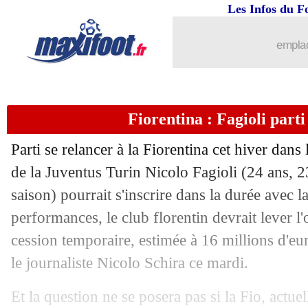
Les Infos du F
18/03
EdF
: Koundé ne doute pas de Maigna
emplac
18/03
Man Utd
: Eriksen confirme son dépar
18/03
Newcastle
: Liverpool en action pour 
Fiorentina : Fagioli parti
18/03
EdF
: départ de Deschamps, Mbappé s
Parti se relancer à la Fiorentina cet hiver dans 
18/03
EdF
: son avenir en sélection, Mbapp
de la Juventus Turin Nicolo
Fagioli
(24 ans, 2
saison) pourrait s'inscrire dans la durée avec la
18/03
EdF
: Zidane, Mbappé refuse de trop e
performances, le club florentin devrait lever l'o
cession temporaire, estimée à 16 millions d'eu
18/03
EdF
: novembre, la version de Mbapp
le journaliste Nicolo Schira ce mardi.
18/03
Belgique
: Courtois répond à Casteels
Et la question ne se posera pas si la Fio, actue