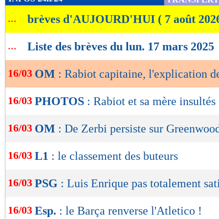
de
...
brèves d'AUJOURD'HUI ( 7 août 202
lecture
OK
...
Liste des brèves du lun. 17 mars 2025
16/03
OM
: Rabiot capitaine, l'explication d
16/03
PHOTOS
: Rabiot et sa mère insultés
16/03
OM
: De Zerbi persiste sur Greenwoo
16/03
L1
: le classement des buteurs
16/03
PSG
: Luis Enrique pas totalement sati
16/03
Esp.
: le Barça renverse l'Atletico !