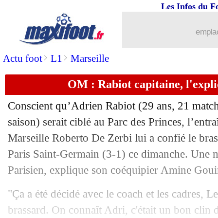
Les Infos du F
emplac
>
>
Actu foot
L1
Marseille
OM : Rabiot capitaine, l'expl
Conscient qu’
Adrien Rabiot
(29 ans, 21 matchs
saison) serait ciblé au Parc des Princes, l’ent
Marseille Roberto De Zerbi lui a confié le bras
Paris Saint-Germain (3-1) ce dimanche. Une m
Parisien, explique son coéquipier Amine Gouir
"Ça a été décidé avec le coach et les cadres, Le
brassard. On connaît Adri, c'était un bon clin 