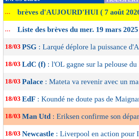
de
...
brèves d'AUJOURD'HUI ( 7 août 202
lecture
OK
...
Liste des brèves du mer. 19 mars 2025
18/03
PSG
: Larqué déplore la puissance d'A
18/03
LdC (f)
: l'OL gagne sur la pelouse d
18/03
Palace
: Mateta va revenir avec un m
18/03
EdF
: Koundé ne doute pas de Maigna
18/03
Man Utd
: Eriksen confirme son dépar
18/03
Newcastle
: Liverpool en action pour 