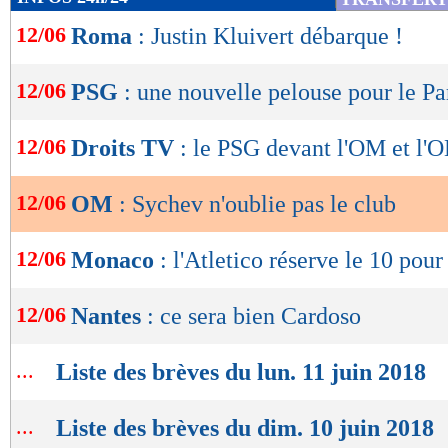
de
12/06
Roma
: Justin Kluivert débarque !
lecture
OK
12/06
PSG
: une nouvelle pelouse pour le Pa
12/06
Droits TV
: le PSG devant l'OM et l'O
12/06
OM
: Sychev n'oublie pas le club
12/06
Monaco
: l'Atletico réserve le 10 pou
12/06
Nantes
: ce sera bien Cardoso
...
Liste des brèves du lun. 11 juin 2018
...
Liste des brèves du dim. 10 juin 2018