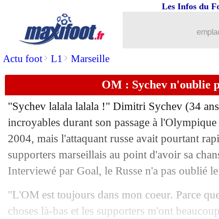
Les Infos du F
12/06
OM
: l'Egyptien Mahmoud Hassan sur
emplac
12/06
Leeds
: ça se confirme pour Bielsa !
>
>
Actu foot
L1
Marseille
12/06
CdM
: les pronos de Mourinho jusqu'
OM : Sychev n'oublie p
12/06
Lyon
: Fekir dévoile ses deux modèles
"Sychev lalala lalala !" Dimitri Sychev (34 ans
incroyables durant son passage à l'Olympique 
12/06
Roma
: Nainggolan d'accord avec l'Int
2004, mais l'attaquant russe avait pourtant rap
12/06
supporters marseillais au point d'avoir sa ch
EdF
: le cloisonnement, Ben Arfa est 
Interviewé par Goal, le Russe n'a pas oublié l
12/06
Laval
: Obaddi signe en National 1 ! (o
"L'OM est toujours dans mon coeur. Parce que 
12/06
PSG
: Thiago Silva se voit retourner 
choses là-bas et les supporters m'ont beaucou