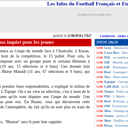
Les Infos du Football Français et E
Lyon
: fin de la p
12/06
EdF
: Mbappé ras
12/06
PSG
: Adli va fin
12/06
emplacement publicitaire
Espagne
: Lopete
12/06
Monaco
: Lemar 
12/06
EdF
: Rami rass
12/06
PSG
: des débats
12/06
publié le
12/06/2018 à 17h27
LiveScore
-
clubs 
Rennes
: Siebatche
12/06
pas inquiet pour les jeunes
INFOS 24h/24
EdF
: Mbappé tou
12/06
Lyon
: Dendoncke
12/06
amera sa Coupe du monde face à l'Australie, à Kazan,
Costa Rica
: Nava
12/06
 bout de la compétition, le 15 juillet. Pour cela, le
PSG
: un intérêt
12/06
omposer avec un groupe jeune et certains éléments à
EdF
: Matuidi, pa
12/06
19 ans, 15 sélections et 4 buts). Une donnée loin
EdF
: Deschamps 
12/06
us
Blaise Matuidi
(31 ans, 67 sélections et 9 buts), qui
Real
: Lopetegui f
12/06
Nice
: Vieira anno
12/06
Espagne
: Carvaj
12/06
prendre leurs responsabilités, a expliqué le milieu de
CdM 2026
: Le G
12/06
e L'Équipe. On a un vécu en sélection, c'est à nous de le
Nantes
: Krhin es
12/06
eunes qu'ils vont disputer une Coupe du monde. Une
PSG
: I. Rakitic
12/06
Real
: Rodrygo, ç
s pour eux. En Russie, ceux qui découvrent cette
12/06
OM
: Eyraud trav
12/06
e l'atmosphère, du fait qu'ils ne sont plus en train de
Metz
: Oukidja si
12/06
Nantes
: option d
12/06
Metz
: Didillon r
12/06
re, "Blaisou" sera là pour leur rappeler.
Barça
: Griezmann
12/06