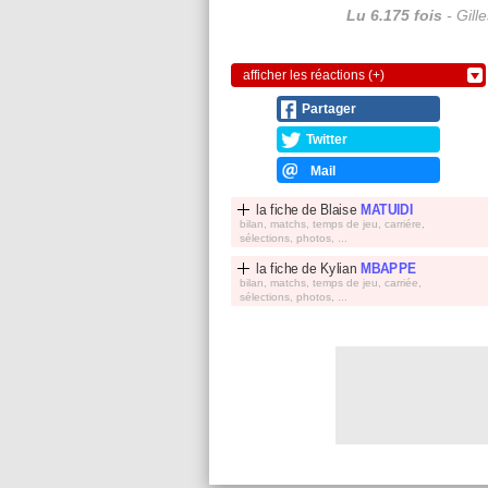
Lu 6.175 fois
- Gill
afficher les réactions (+)
Partager
Twitter
Mail
la fiche de
Blaise
MATUIDI
bilan, matchs, temps de jeu, carriére,
sélections, photos, ...
la fiche de
Kylian
MBAPPE
bilan, matchs, temps de jeu, carriée,
sélections, photos, ...