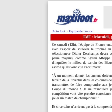
Actu foot
Equipe de France
>
EdF : Matuidi, 
Ce samedi (12h), l'équipe de France ent
avec l'espoir de soulever le trophée au
sélectionneur Didier Deschamps devra c
peine majeurs, comme Kylian
Mbappé
(
d'inquiéter le milieu de terrain des Ble
estime qu'ils vont vite s'acclimater.
"À un moment donné, les anciens doivent 
terrain de la Juventus dans les colonnes d
transmettre, de faire comprendre aux j
Coupe du monde ! Je ne m'inquiète pa
compétition vont vite prendre conscience d
jouer un match de championnat."
Et si certains n'arrivent pas à le comprend