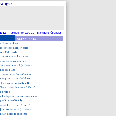
tranger
iste Verissimo
sure et défend Rami
alement rester !
gui, le Real a payé la clause
annoncé à l'Atletico !
ure pour Mbappé
 animés à l'UEFA...
de L1
-
Tableau mercato L1
-
Transferts étranger
u, c'est fait (officiel)
TRANSFERTS
ché à l'entraînement !
r dans le viseur
s, objectif dernier carré !
 pour Odriozola
s inquiet pour les jeunes
encense ses attaquants
utur entraîneur ! (officiel)
nce ses plans
al de retour à l'entraînement
raët pousse pour le Maroc
t bien conservé (officiel)
 - "Neymar est heureux à Paris"
a brûle !
aille déjà sur un nouveau stade
gne 3 ans (officiel)
'achat levée pour Krhin ?
ejoint Anderlecht (officiel)
 fait durer le suspense