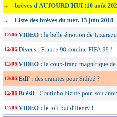
...
brèves d'AUJOURD'HUI (10 août 202
de
lecture
...
Liste des brèves du mer. 13 juin 2018
OK
12/06
VIDEO
: la belle émotion de Lizarazu
12/06
Divers
: France 98 domine FIFA 98 !
12/06
VIDEO
: le coup-franc magnifique de
12/06
EdF
: des craintes pour Sidibé ?
12/06
Brésil
: Coutinho bizuté pour son anni
12/06
VIDEO
: le joli but d'Henry !