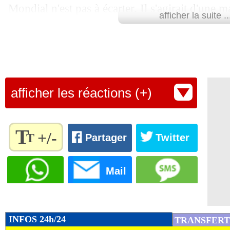
Mondial n'est pas à écarter. Il s'agirait d'une 
afficher la suite ..
Bleus, même si Benjamin Pavard a montré de b
préparation.
Lu 27.369 fois
- Damien Da Silva 
afficher les réactions (+)
T
+/-
T
Partager
Twitter
Règlez la
taille du
Mail
texte
pour
l'adapter
à vos
INFOS 24h/24
TRANSFERT
préférences