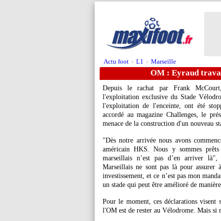
Actu foot
L1
Marseille
>
>
OM : Eyraud travai
Depuis le rachat par Frank McCourt,
l'exploitation exclusive du Stade Vélod
l'exploitation de l'enceinte, ont été st
accordé au magazine Challenges, le pré
menace de la construction d'un nouveau st
"Dès notre arrivée nous avons commencé à
américain HKS. Nous y sommes prêts mê
marseillais n’est pas d’en arriver là"
Marseillais ne sont pas là pour assure
investissement, et ce n’est pas mon manda
un stade qui peut être amélioré de manièr
Pour le moment, ces déclarations visent s
l'OM est de rester au Vélodrome. Mais si r