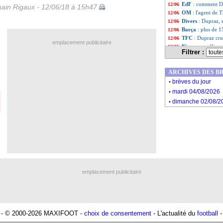
EdF
: comment D
12/06
ain Rigaux - 12/06/18 à 15h47
OM
: l'agent de T
12/06
Divers
: Dupraz, 
12/06
Barça
: plus de 1
12/06
TFC
: Dupraz cru
12/06
emplacement publicitaire
Nice
: une offre 
12/06
Filtrer :
PSG
: le FPF, ré
12/06
Roma
: Justin Kl
12/06
ARCHIVES DES B
PSG
: une nouvel
12/06
.
Droits TV
: le P
12/06
brèves du jour
.
OM
: Sychev n'ou
12/06
mardi 04/08/2026
Monaco
: l'Atlet
12/06
.
dimanche 02/08/2
Nantes
: ce sera 
12/06
Liste des brève
...
Liste des brèv
...
emplacement publicitaire
- © 2000-2026 MAXIFOOT -
choix de consentement
- L'actualité du
football
-