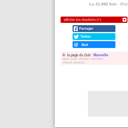
Lu 21.992 fois
- Rom
afficher les réactions (+)
Partager
Twitter
Mail
la page du club :
Marseille
bilan, stats, réultats, calendrier,
effectif, tranferts, ...