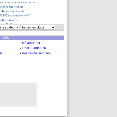
eschamps annonce sa compo
hauvin fait le point
enfin en bonne santé
50 M€ de ventes cet été ?
cifie Toivonen !
pour Hérelle
ponse ce mardi ou demain
uivert débarque !
REVES
le pelouse pour le Parc
.
SG devant l'OM et l'OL !
brèves d'hier
blie pas le club
.
lundi 03/08/2026
ico réserve le 10 pour Lemar
.
026
Recherche archives
bien Cardoso
s du lun. 11 juin 2018
es du dim. 10 juin 2018