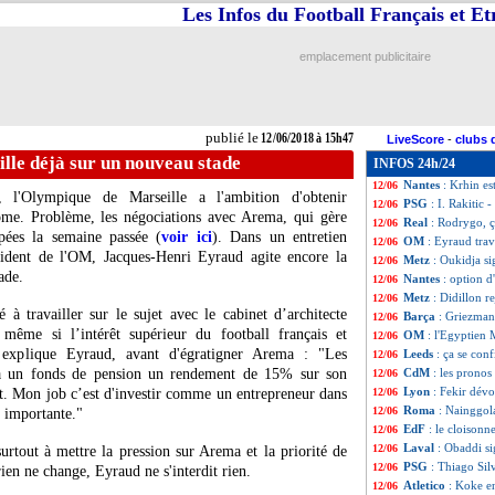
Les Infos du Football Français et E
Lyon
: Dendoncke
12/06
Costa Rica
: Nava
12/06
PSG
: un intérêt
12/06
emplacement publicitaire
EdF
: Matuidi, pa
12/06
EdF
: Deschamps 
12/06
Real
: Lopetegui f
12/06
Nice
: Vieira anno
12/06
publié le
12/06/2018 à 15h47
LiveScore
-
clubs 
Espagne
: Carvaj
12/06
lle déjà sur un nouveau stade
INFOS 24h/24
CdM 2026
: Le G
12/06
Nantes
: Krhin es
12/06
 l'Olympique de Marseille a l'ambition d'obtenir
PSG
: I. Rakitic
12/06
rome. Problème, les négociations avec Arema, qui gère
Real
: Rodrygo, ç
12/06
oppées la semaine passée (
voir ici
). Dans un entretien
OM
: Eyraud trav
12/06
sident de l'OM, Jacques-Henri Eyraud agite encore la
Metz
: Oukidja si
12/06
ade.
Nantes
: option d
12/06
Metz
: Didillon r
12/06
 travailler sur le sujet avec le cabinet d’architecte
Barça
: Griezmann
12/06
me si l’intérêt supérieur du football français et
OM
: l'Egyptien
12/06
, explique Eyraud, avant d'égratigner Arema : "Les
Leeds
: ça se con
12/06
r à un fonds de pension un rendement de 15% sur son
CdM
: les prono
12/06
Lyon
: Fekir dév
t. Mon job c’est d'investir comme un entrepreneur dans
12/06
Roma
: Nainggola
12/06
e importante."
EdF
: le cloisonn
12/06
Laval
: Obaddi si
12/06
urtout à mettre la pression sur Arema et la priorité de
PSG
: Thiago Sil
12/06
ien ne change, Eyraud ne s'interdit rien.
Atletico
: Koke e
12/06