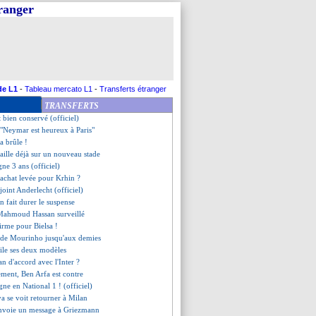
tranger
r dans le viseur
s, objectif dernier carré !
 pour Odriozola
s inquiet pour les jeunes
encense ses attaquants
utur entraîneur ! (officiel)
nce ses plans
de L1
-
Tableau mercato L1
-
Transferts étranger
al de retour à l'entraînement
TRANSFERTS
raët pousse pour le Maroc
t bien conservé (officiel)
 - "Neymar est heureux à Paris"
a brûle !
aille déjà sur un nouveau stade
gne 3 ans (officiel)
'achat levée pour Krhin ?
ejoint Anderlecht (officiel)
 fait durer le suspense
 Mahmoud Hassan surveillé
firme pour Bielsa !
s de Mourinho jusqu'aux demies
oile ses deux modèles
n d'accord avec l'Inter ?
ement, Ben Arfa est contre
gne en National 1 ! (officiel)
va se voit retourner à Milan
nvoie un message à Griezmann