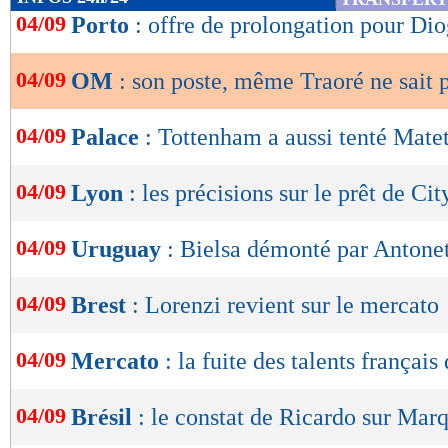
de
04/09
Porto
: offre de prolongation pour Di
lecture
04/09
OM
: son poste, même Traoré ne sait 
OK
04/09
Palace
: Tottenham a aussi tenté Mate
04/09
Lyon
: les précisions sur le prêt de Cit
04/09
Uruguay
: Bielsa démonté par Antonet
04/09
Brest
: Lorenzi revient sur le mercato
04/09
Mercato
: la fuite des talents français
04/09
Brésil
: le constat de Ricardo sur Mar