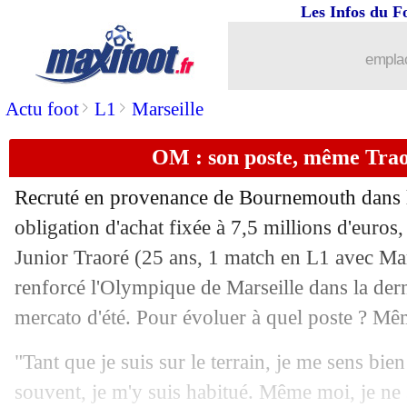
Les Infos du F
04/09
Atletico
: Simeone furieux face à l’U
emplac
04/09
CdM 2026
: la Turquie a eu chaud en
>
>
Actu foot
L1
Marseille
04/09
CdM 2026
: le Cap-Vert gagne et met 
OM : son poste, même Traor
04/09
Leverkusen
: Ten Hag, licenciement i
Recruté en provenance de Bournemouth dans l
04/09
Al Hilal
: Mitrovic va signer à Al Ray
obligation d'achat fixée à 7,5 millions d'euros
Junior
Traoré
(25 ans, 1 match en L1 avec Mars
04/09
Tottenham
: Daniel Levy s'en va (offi
renforcé l'Olympique de Marseille dans la dern
mercato d'été. Pour évoluer à quel poste ? Même
04/09
Ukraine
: Zabarnyi encensé par Desc
"Tant que je suis sur le terrain, je me sens bien
04/09
EdF
: Mbappé a "évolué" sur le calend
souvent, je m'y suis habitué. Même moi, je ne s