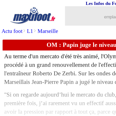
Les Infos du F
04/09
Lyon
: les précisions sur le prêt de Cit
emplac
04/09
Uruguay
: Bielsa démonté par Antonet
>
>
Actu foot
L1
Marseille
04/09
Brest
: Lorenzi revient sur le mercato
OM : Papin juge le niveau 
04/09
Mercato
: la fuite des talents français
Au terme d'un mercato d'été très animé, l'Oly
04/09
Brésil
: le constat de Ricardo sur Mar
procédé à un grand renouvellement de l'effectif
l'entraîneur Roberto De Zerbi. Sur les ondes d
04/09
Mercato
: le TOP 20 des transferts de 
Marseillais Jean-Pierre Papin a jugé le niveau
04/09
Lyon
: Friio tacle le modèle de Textor 
"Si on regarde aujourd’hui le mercato du club,
première fois, j’ai rarement vu un effectif auss
04/09
Majorque
: Rodriguez puni après sa so
avoir la pression par rapport à tout ça, parce qu