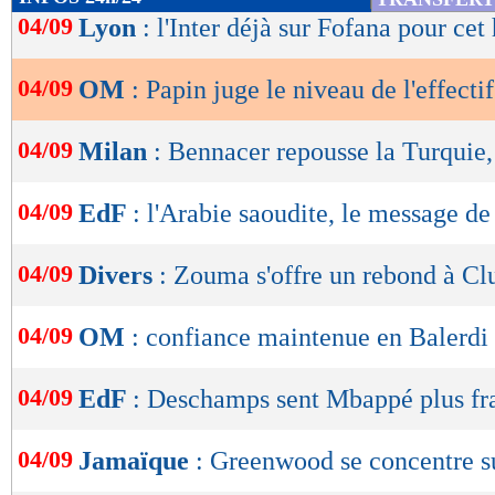
de
04/09
Lyon
: l'Inter déjà sur Fofana pour cet
lecture
04/09
OM
: Papin juge le niveau de l'effectif
OK
04/09
Milan
: Bennacer repousse la Turquie,
04/09
EdF
: l'Arabie saoudite, le message d
04/09
Divers
: Zouma s'offre un rebond à Clu
04/09
OM
: confiance maintenue en Balerdi
04/09
EdF
: Deschamps sent Mbappé plus fr
04/09
Jamaïque
: Greenwood se concentre s