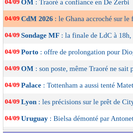
04/09
OM
: Traoré a confiance en De Zerbi
de
lecture
04/09
CdM 2026
: le Ghana accroché sur le f
OK
04/09
Sondage MF
: la finale de LdC à 18h,
04/09
Porto
: offre de prolongation pour Di
04/09
OM
: son poste, même Traoré ne sait 
04/09
Palace
: Tottenham a aussi tenté Mate
04/09
Lyon
: les précisions sur le prêt de Cit
04/09
Uruguay
: Bielsa démonté par Antonet