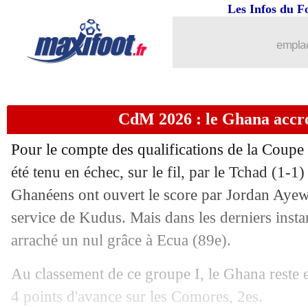
04/09
Real
: Alaba a refusé la Turquie
Les Infos du F
04/09
Fiorentina
: De Gea a adoré son anné
emplac
04/09
Milan
: Nkunku n'a pas hésité
CdM 2026 : le Ghana accroc
04/09
Atletico
: Simeone furieux face à l’U
Pour le compte des qualifications de la Coup
04/09
CdM 2026
: la Turquie a eu chaud en
été tenu en échec, sur le fil, par le Tchad (1-1)
Ghanéens ont ouvert le score par Jordan Ayew 
04/09
CdM 2026
: le Cap-Vert gagne et met 
service de Kudus. Mais dans les derniers insta
04/09
Leverkusen
: Ten Hag, licenciement i
arraché un nul grâce à Ecua (89e).
Au classement de ce groupe I, le Ghana reste 
04/09
Al Hilal
: Mitrovic va signer à Al Ray
4 points d'avance sur les Comores, 2es.