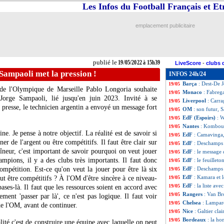
Les Infos du Football Français et E
Juve
: Bernardesc
19/05
Wolfsbourg
: Ko
19/05
Monaco
: Clemen
19/05
emplacement publicitaire
Inter
: Skriniar a 
19/05
Juve
: un échange
19/05
Real
: Kroos préf
19/05
PSG
: une propos
19/05
publié le
19/05/2022 à 15h39
LiveScore
-
clubs 
C3
: les clubs éco
19/05
Sampaoli met la pression !
INFOS 24h/24
PHOTO
: les ba
19/05
Barça
: Dest-De 
19/05
nt de l'Olympique de Marseille Pablo Longoria souhaite
Monaco
: Fabreg
19/05
 Jorge Sampaoli, lié jusqu'en juin 2023. Invité à se
Liverpool
: Carra
19/05
a presse, le technicien argentin a envoyé un message fort
OM
: son futur, 
19/05
EdF (Espoirs)
: 
19/05
Nantes
: Komboua
19/05
ine. Je pense à notre objectif. La réalité est de savoir si
EdF
: Camavinga,
19/05
 de l'argent ou être compétitifs. Il faut être clair sur
EdF
: Deschamps 
19/05
îneur, c'est important de savoir pourquoi on veut jouer
EdF
: le message
19/05
mpions, il y a des clubs très importants. Il faut donc
EdF
: le feuille
19/05
ompétition. Est-ce qu'on veut la jouer pour être là six
EdF
: Deschamps 
19/05
EdF
: Kamara et 
ut être compétitifs ? À l'OM d'être sincère à ce niveau-
19/05
EdF
: la liste av
19/05
bases-là. Il faut que les ressources soient en accord avec
Rangers
: Van B
19/05
ment 'passer par là', ce n'est pas logique. Il faut voir
Chelsea
: Lampar
19/05
de l'OM, avant de continuer.
Nice
: Galtier cla
19/05
Bordeaux
: la ho
19/05
alité c'est de construire une équipe avec laquelle on peut