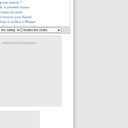
grosse surprise ?
ade, le président furieux
compte pas partir
nez heureux pour Hazard
haite le meilleur à Mbappé
crifié pour Lewandowski ?
lué à 100 M€ !
eng et Niang, Guion remonté
ien un accord avec l'Inter
emplacement publicitaire
 sur le départ
omme un doute en Espagne...
éros Trapp savoure
, Mendy recadré par son club
ips ciblé pour 60 M€ ?
 transfert imminent
y visé par le Barça
risé à recruter cet été ?
t des buteurs
rt soulève la Ligue Europa
dC, une première depuis 60 ans
 Muani aux anges pour la LdC
rend hommage à Ibrahimovic
rt peut remercier Trapp !
es du mer. 18 mai 2022
es du mar. 17 mai 2022