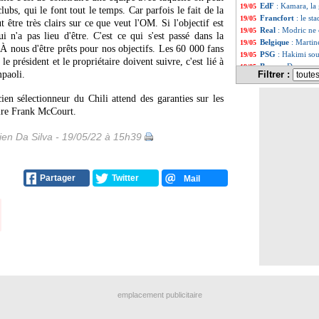
EdF
: Kamara, la 
19/05
ubs, qui le font tout le temps. Car parfois le fait de la
Francfort
: le st
19/05
t être très clairs sur ce que veut l'OM. Si l'objectif est
Real
: Modric ne 
19/05
 n'a pas lieu d'être. C'est ce qui s'est passé dans la
Belgique
: Marti
19/05
 À nous d'être prêts pour nos objectifs. Les 60 000 fans
PSG
: Hakimi sou
19/05
e président et le propriétaire doivent suivre, c'est lié à
Barça
: Depay sa
19/05
mpaoli.
Filtrer :
Milan
: Leão éva
19/05
Bordeaux
: Kwat
19/05
ien sélectionneur du Chili attend des garanties sur les
Juve
: Dybala a b
19/05
aire Frank McCourt.
OM
: Harit plutôt
19/05
Real
: Mbappé, c
19/05
en Da Silva - 19/05/22 à 15h39
Francfort
: le h
19/05
Leicester
: Gueye
19/05
Man City
: Phill
19/05
PSG
: Mendes, un
19/05
Partager
Twitter
Mail
Naples
: Koulibal
19/05
OM
: le club auto
19/05
C3
: le classemen
19/05
VIDEO
: Francfo
19/05
Francfort
: la L
19/05
Francfort
: Kolo
19/05
PSG
: Verratti 
19/05
VIDEO
: Francfo
19/05
Liste des brèv
...
emplacement publicitaire
Liste des brèv
...