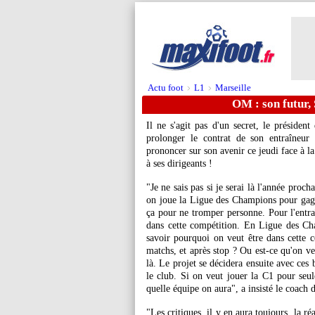
Actu foot
L1
Marseille
>
>
OM : son futur, 
Il ne s'agit pas d'un secret, le préside
prolonger le contrat de son entraîneur
prononcer sur son avenir ce jeudi face à l
à ses dirigeants !
"Je ne sais pas si je serai là l'année procha
on joue la Ligue des Champions pour gagner
ça pour ne tromper personne. Pour l'entra
dans cette compétition. En Ligue des Cha
savoir pourquoi on veut être dans cette c
matchs, et après stop ? Ou est-ce qu'on ve
là. Le projet se décidera ensuite avec ces 
le club. Si on veut jouer la C1 pour seule
quelle équipe on aura", a insisté le coach 
"Les critiques, il y en aura toujours, la ré