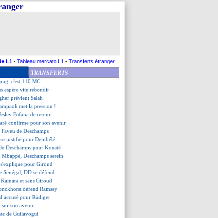
tranger
hi va partir
vac en approche
t espère le départ de Mbappé
la cote
 avec Arsenal pour Gabriel ?
ère attendre pour prolonger
ition folle pour Mbappé
de L1
-
Tableau mercato L1
-
Transferts étranger
ssais n'y arrivent pas
TRANSFERTS
llons de L1 et L2 en 2022-2023
Jong, c'est 110 M€
as espère vite rebondir
gher prévient Salah
Sampaoli met la pression !
Wesley Fofana de retour
ré confirme pour son avenir
 l'aveu de Deschamps
se justifie pour Dembélé
 de Deschamps pour Konaté
ton Mbappé, Deschamps serein
s'explique pour Giroud
le Sénégal, DD se défend
ec Kamara et sans Giroud
ronckhorst défend Ramsey
d accusé pour Rüdiger
ir sur son avenir
nte de Guilavogui