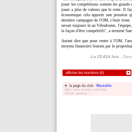
jouer les compétitions comme les grands cl
jouer a plus de valeurs que le reste. Il fau
économique cela apporte une pression qui
dernière campagne de l'OM, c'était triste.
seront toujours là au Vélodrome, l'équipe, l
la façon d'être compétitifs", a terminé Sa
Autant dire que pour rester à l'OM, l'anc
moyens financiers fournis par le propriét
Lu 23.614 fois
- Dami
afficher les réactions (6)
la page du club :
Marseille
bilan, stats, réultats, calendrier,
effectif, tranferts, ...