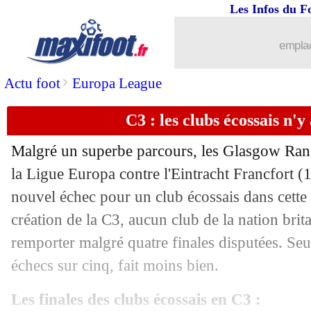
19/05
EdF
: Di Meco déçu pour Giroud
Les Infos du F
19/05
Benfica
: Nuñez refuse deux clubs ang
emplac
19/05
PSG
: Maxwell apprécie Neymar
>
Actu foot
Europa League
C3 : les clubs écossais n'y
19/05
Man City
: un prix dissuasif pour Gabr
Malgré un superbe parcours, les Glasgow Rang
19/05
ASSE
: Hamouma a de gros regrets
la Ligue Europa contre l'Eintracht Francfort (1
nouvel échec pour un club écossais dans cette
19/05
PSG
: le conseil de Papin à Mbappé
création de la C3, aucun club de la nation brit
19/05
Lyon
: Caçapa milite pour Bosz
remporter malgré quatre finales disputées. Seu
échecs sur cinq, fait moins bien.
19/05
PSG
: le CUP soutient Gueye
Les finales des clubs écossais en C3 :