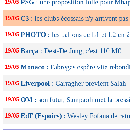
19/05
PSG
: une proposition folle pour Mba
de
lecture
19/05
C3
: les clubs écossais n'y arrivent pas
OK
19/05
PHOTO
: les ballons de L1 et L2 en
19/05
Barça
: Dest-De Jong, c'est 110 M€
19/05
Monaco
: Fabregas espère vite rebond
19/05
Liverpool
: Carragher prévient Salah
19/05
OM
: son futur, Sampaoli met la press
19/05
EdF (Espoirs)
: Wesley Fofana de ret