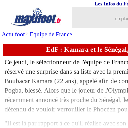
19/05
Inter
: Skriniar a la cote
Les Infos du F
19/05
Juve
: un échange avec Arsenal pour G
emplac
19/05
Real
: Kroos préfère attendre pour pro
>
Actu foot
Equipe de France
EdF : Kamara et le Sénégal
19/05
PSG
: une proposition folle pour Mba
Ce jeudi, le sélectionneur de l'équipe de Fra
19/05
C3
: les clubs écossais n'y arrivent pas
réservé une surprise dans sa liste avec la pre
Boubacar Kamara (22 ans), appelé afin de com
19/05
PHOTO
: les ballons de L1 et L2 en
Pogba, blessé. Alors que le joueur de l'Olympi
19/05
Barça
: Dest-De Jong, c'est 110 M€
récemment annoncé très proche du Sénégal, le t
défendu de vouloir verrouiller le Phocéen pour
19/05
Monaco
: Fabregas espère vite rebond
"Il est là par rapport à ce qu'il réalise avec so