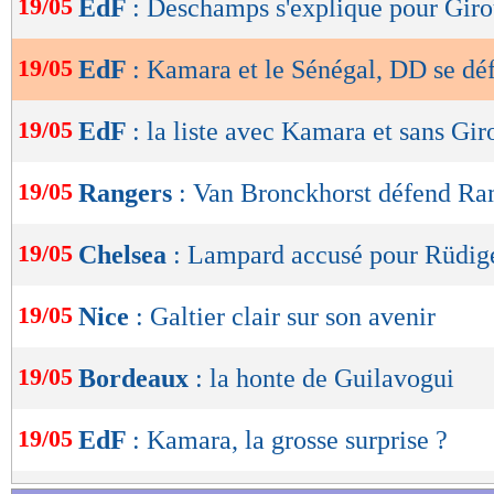
19/05
EdF
: Deschamps s'explique pour Gir
de
lecture
19/05
EdF
: Kamara et le Sénégal, DD se dé
OK
19/05
EdF
: la liste avec Kamara et sans Gi
19/05
Rangers
: Van Bronckhorst défend R
19/05
Chelsea
: Lampard accusé pour Rüdig
19/05
Nice
: Galtier clair sur son avenir
19/05
Bordeaux
: la honte de Guilavogui
19/05
EdF
: Kamara, la grosse surprise ?