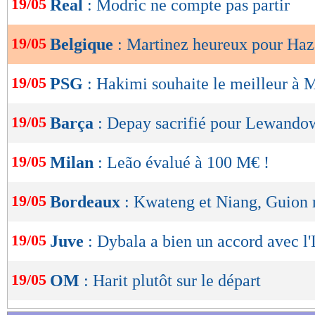
19/05
Real
: Modric ne compte pas partir
de
lecture
19/05
Belgique
: Martinez heureux pour Haz
OK
19/05
PSG
: Hakimi souhaite le meilleur à
19/05
Barça
: Depay sacrifié pour Lewando
19/05
Milan
: Leão évalué à 100 M€ !
19/05
Bordeaux
: Kwateng et Niang, Guion
19/05
Juve
: Dybala a bien un accord avec l'
19/05
OM
: Harit plutôt sur le départ