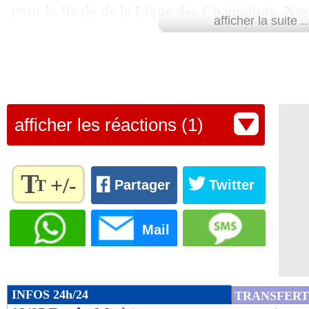
19/05
EdF
: Kamara et le Sénégal, DD se dé
pour la finale de la Ligue des Champions. Nou
afficher la suite ..
son meilleur niveau", a lâché le manager espa
19/05
EdF
: la liste avec Kamara et sans Gi
presse.
19/05
Rangers
: Van Bronckhorst défend R
Lu 19.434 fois
- Youcef Touaitia 
19/05
Chelsea
: Lampard accusé pour Rüdig
afficher les réactions (1)
19/05
Nice
: Galtier clair sur son avenir
T
+/-
T
Partager
Twitter
19/05
Bordeaux
: la honte de Guilavogui
Règlez la
taille du
Mail
19/05
EdF
: Kamara, la grosse surprise ?
texte
pour
19/05
Francfort
: le stade, le président furie
l'adapter
à vos
INFOS 24h/24
TRANSFERT
préférences