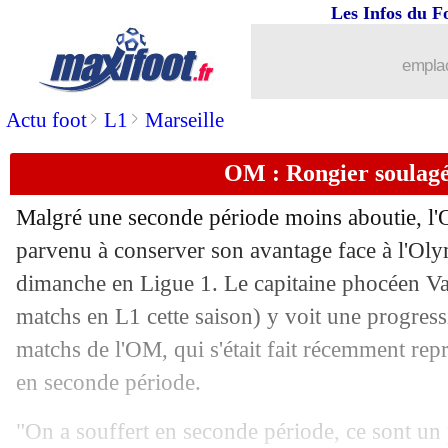
Les Infos du F
emplac
>
>
Actu foot
L1
Marseille
OM : Rongier soulagé,
Malgré une seconde période moins aboutie, l'
parvenu à conserver son avantage face à l'Ol
dimanche en Ligue 1. Le capitaine phocéen Va
matchs en L1 cette saison) y voit une progress
matchs de l'OM, qui s'était fait récemment repr
en seconde période.
"On a souffert en seconde période, ce sont u