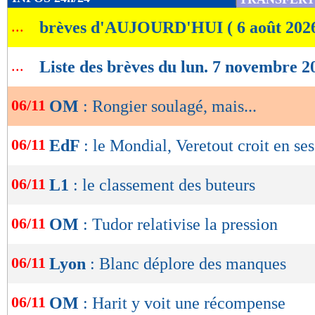
de
...
brèves d'AUJOURD'HUI ( 6 août 202
lecture
OK
...
Liste des brèves du lun. 7 novembre 2
06/11
OM
: Rongier soulagé, mais...
06/11
EdF
: le Mondial, Veretout croit en se
06/11
L1
: le classement des buteurs
06/11
OM
: Tudor relativise la pression
06/11
Lyon
: Blanc déplore des manques
06/11
OM
: Harit y voit une récompense