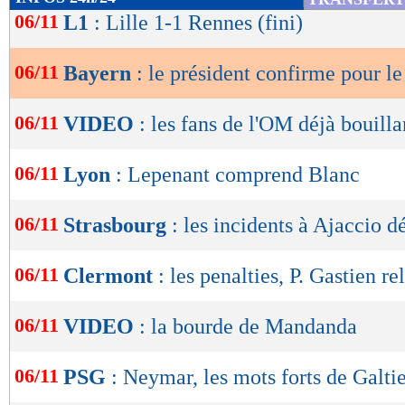
de
06/11
L1
: Lille 1-1 Rennes (fini)
lecture
06/11
Bayern
: le président confirme pour l
OK
06/11
VIDEO
: les fans de l'OM déjà bouilla
06/11
Lyon
: Lepenant comprend Blanc
06/11
Strasbourg
: les incidents à Ajaccio d
06/11
Clermont
: les penalties, P. Gastien re
06/11
VIDEO
: la bourde de Mandanda
06/11
PSG
: Neymar, les mots forts de Galti