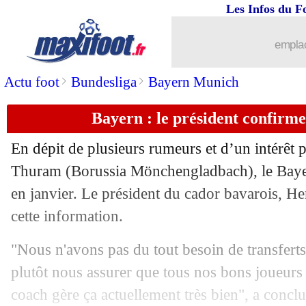
Les Infos du F
06/11
PSG
: les 8es de LdC, Rothen a une p
emplac
06/11
EdF
: Pogba absent, Rabiot déçu
>
>
Actu foot
Bundesliga
Bayern Munich
06/11
PSG
: comment Neymar évite les bles
Bayern : le président confirm
06/11
Juve
: son niveau, la confidence de Ra
En dépit de plusieurs rumeurs et d’un intérêt 
06/11
VIDEO
: Ronaldo, une empoignade m
Thuram (Borussia Mönchengladbach), le Baye
en janvier. Le président du cador bavarois, He
06/11
EdF
: Fofana ne se prend pas trop la tê
cette information.
06/11
PHOTO
: le tifo coloré du Vélodrome
"Nous n'avons pas du tout besoin de transfert
plutôt nous assurer que tous nos bons joueurs
06/11
Nantes
: Pallois, les regrets de Kombo
coach gère ça actuellement très bien", a conclu