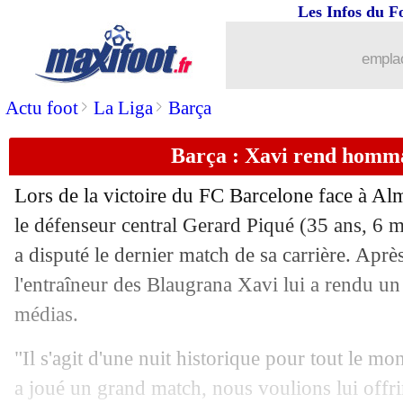
Les Infos du F
06/11
Milan
: un Maldini marque contre, un
emplac
06/11
L1
: Lille-Rennes, les compos
>
>
Actu foot
La Liga
Barça
06/11
Lorient
: le bilan positif de Le Bris
Barça : Xavi rend homm
06/11
Esp.
: Félix évite le fiasco de l'Atletic
Lors de la victoire du FC Barcelone face à Al
06/11
PSG
: Galtier rassure pour Mbappé
le défenseur central Gerard Piqué (35 ans, 6 m
a disputé le dernier match de sa carrière. Après
06/11
VIDEO
: le joli coup-franc de Digne
l'entraîneur des Blaugrana Xavi lui a rendu u
médias.
06/11
PSG
: Ekitike prédit des buts à foison
"Il s'agit d'une nuit historique pour tout le mo
06/11
PSG
: les bonnes sensations de Neyma
a joué un grand match, nous voulions lui offrir