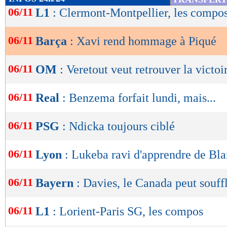
de
06/11
L1
: Clermont-Montpellier, les compo
lecture
06/11
Barça
: Xavi rend hommage à Piqué
OK
06/11
OM
: Veretout veut retrouver la victoi
06/11
Real
: Benzema forfait lundi, mais...
06/11
PSG
: Ndicka toujours ciblé
06/11
Lyon
: Lukeba ravi d'apprendre de Bl
06/11
Bayern
: Davies, le Canada peut souff
06/11
L1
: Lorient-Paris SG, les compos