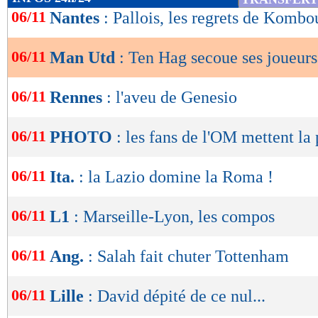
de
06/11
Nantes
: Pallois, les regrets de Kombo
lecture
06/11
Man Utd
: Ten Hag secoue ses joueurs
OK
06/11
Rennes
: l'aveu de Genesio
06/11
PHOTO
: les fans de l'OM mettent la 
06/11
Ita.
: la Lazio domine la Roma !
06/11
L1
: Marseille-Lyon, les compos
06/11
Ang.
: Salah fait chuter Tottenham
06/11
Lille
: David dépité de ce nul...