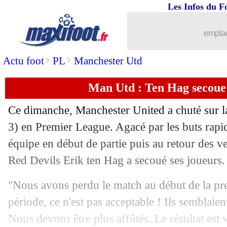
Les Infos du F
06/11
EdF
: le Mondial, Veretout croit en se
emplac
06/11
L1
: le classement des buteurs
>
>
Actu foot
PL
Manchester Utd
06/11
OM
: Tudor relativise la pression
Man Utd : Ten Hag secoue 
06/11
Lyon
: Blanc déplore des manques
Ce dimanche, Manchester United a chuté sur la
06/11
OM
: Harit y voit une récompense
3) en Premier League. Agacé par les buts rapi
équipe en début de partie puis au retour des ves
06/11
Lyon
: la déception de Reine-Adélaïde
Red Devils Erik ten Hag a secoué ses joueurs.
06/11
L1
: le classement complet
"Nous avons perdu le match au début de la pre
période, ce n'est pas acceptable ! Ils semblaient
06/11
L1
: Marseille 1-0 Lyon (fini)
Nous devons être plus affûtés. Le résultat est v