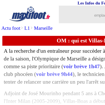
Les Infos du F
25/05
OM
: Garcia ne manque pas de propos
emplac
25/05
Tottenham
: Naples cible Trippier
>
>
Actu foot
L1
Marseille
25/05
Rennes
: Niang flou sur son avenir
OM : qui est Villas
25/05
Caen
: Mercadal, c'est fini (officiel)
A la recherche d'un entraîneur pour succèder à
25/05
Montpellier
: Delort, Der Zakarian ca
de la saison, l'Olympique de Marseille a dési
comme sa piste prioritaire (
voir brève 1h47
).
25/05
EdF (Espoirs)
: Lopez n'a pas digéré..
club phocéen (
voir brève 9h44
), le technicie
tenter de relancer une carrière un peu l'arrêt su
25/05
PSG
: Verratti et le manque de motiva
Adjoint de José Mourinho pendant 5 ans à Ch
25/05
Séville
: Garcia toujours dans le coup
l'Inter Milan (2005-2009), Villas-Boas a début