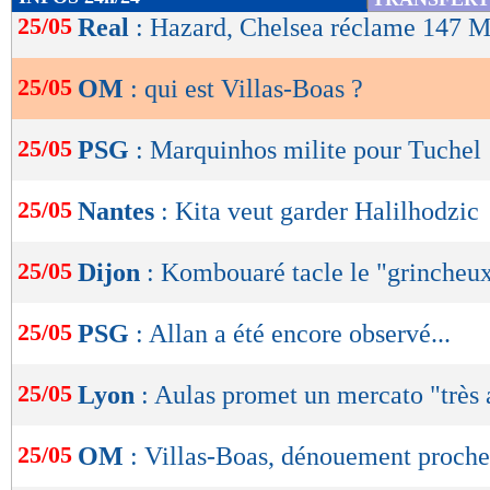
pour les Spurs en Premier League (72). Mais l
de
25/05
Real
: Hazard, Chelsea réclame 147 M
lecture
mauvais résultats s'enchaînent et il sera licen
25/05
OM
: qui est Villas-Boas ?
OK
Malgré un léger rebond en Russie, où il a été
Saint-Pétersbourg en 2015 et vainqueur de la
25/05
PSG
: Marquinhos milite pour Tuchel
Villas-Boas a rapidement mis un terme à cett
25/05
Nantes
: Kita veut garder Halilhodzic
pour céder aux sirènes de la Chine, avec une 
SIPG où il a terminé à la 2e place du champion
25/05
Dijon
: Kombouaré tacle le "grincheu
cette aventure en 2017, l'homme de 41 ans peu
à l'OM ?
25/05
PSG
: Allan a été encore observé...
Lu 33.357 fois
- Damien Da Silva 
25/05
Lyon
: Aulas promet un mercato "très
25/05
OM
: Villas-Boas, dénouement proche