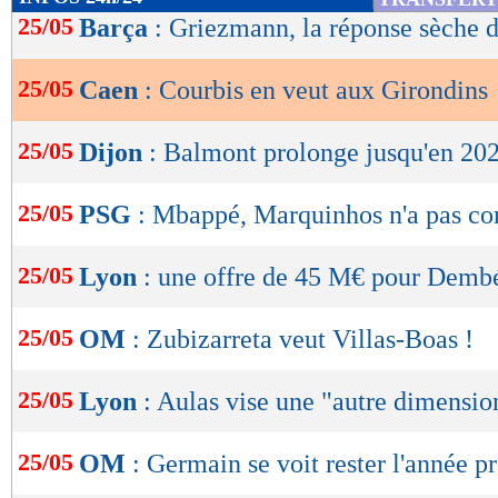
de
25/05
Barça
: Griezmann, la réponse sèche 
lecture
25/05
Caen
: Courbis en veut aux Girondins
OK
25/05
Dijon
: Balmont prolonge jusqu'en 202
25/05
PSG
: Mbappé, Marquinhos n'a pas co
25/05
Lyon
: une offre de 45 M€ pour Dembé
25/05
OM
: Zubizarreta veut Villas-Boas !
25/05
Lyon
: Aulas vise une "autre dimensio
25/05
OM
: Germain se voit rester l'année p