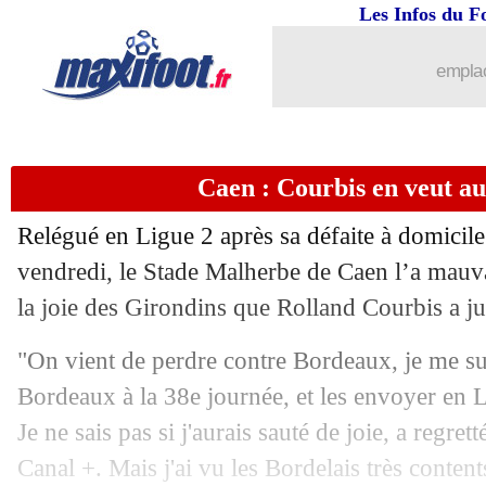
Les Infos du F
25/05
OM
: Balotelli, Germain aimerait le g
emplac
25/05
PSG
: Tuchel assure un avenir brillant
25/05
Rennes
: Stéphan évasif pour son futur
Caen : Courbis en veut a
25/05
Tottenham
: une offre de 60 M€ pour 
Relégué en Ligue 2 après sa défaite à domicil
25/05
PSG
: Tuchel prolonge jusqu'en 2021 (
vendredi, le Stade Malherbe de Caen l’a mauv
la joie des Girondins que Rolland Courbis a ju
25/05
Man Utd
: l'incroyable stat de Martial 
"On vient de perdre contre Bordeaux, je me s
25/05
Montpellier
: Lecomte, Der Zakarian 
Bordeaux à la 38e journée, et les envoyer en Li
Je ne sais pas si j'aurais sauté de joie, a regre
25/05
PSG
: Paredes, un départ déjà dans l'ai
Canal +. Mais j'ai vu les Bordelais très content