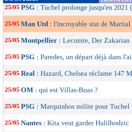
de
25/05
PSG
: Tuchel prolonge jusqu'en 2021 (
lecture
25/05
Man Utd
: l'incroyable stat de Martial 
OK
25/05
Montpellier
: Lecomte, Der Zakarian 
25/05
PSG
: Paredes, un départ déjà dans l'ai
25/05
Real
: Hazard, Chelsea réclame 147 M
25/05
OM
: qui est Villas-Boas ?
25/05
PSG
: Marquinhos milite pour Tuchel
25/05
Nantes
: Kita veut garder Halilhodzic