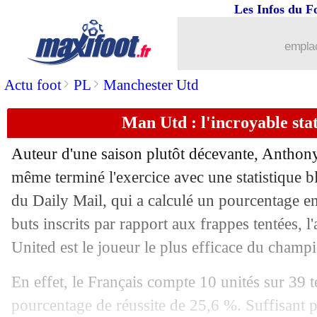
Les Infos du F
25/05
Benfica
: João Felix, c'est 120 M€ ou r
emplac
25/05
EdF (f)
: les Bleues dominent la Thaï
>
>
Actu foot
PL
Manchester Utd
25/05
Lyon
: Marcelo dément une rumeur de
Man Utd : l'incroyable stat
25/05
Rennes
: Stéphan a une offre de la dir
Auteur d'une saison plutôt décevante,
Anthony
25/05
OM
: Garcia ne manque pas de propos
même terminé l'exercice avec une statistique bl
du Daily Mail, qui a calculé un pourcentage e
25/05
Tottenham
: Naples cible Trippier
buts inscrits par rapport aux frappes tentées, 
United est le joueur le plus efficace du champi
25/05
Rennes
: Niang flou sur son avenir
En effet, le Français compte 10 unités sur 39 te
25/05
Caen
: Mercadal, c'est fini (officiel)
pourcentage de réussite de 25,6 %. Suffisant 