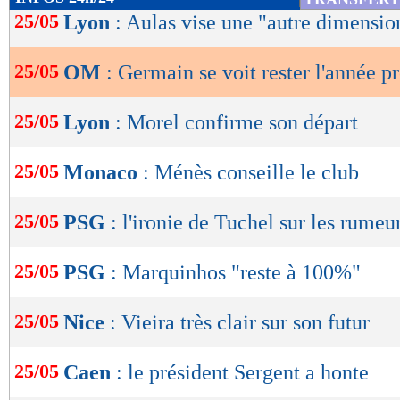
de
25/05
Lyon
: Aulas vise une "autre dimensio
lecture
25/05
OM
: Germain se voit rester l'année p
OK
25/05
Lyon
: Morel confirme son départ
25/05
Monaco
: Ménès conseille le club
25/05
PSG
: l'ironie de Tuchel sur les rumeu
25/05
PSG
: Marquinhos "reste à 100%"
25/05
Nice
: Vieira très clair sur son futur
25/05
Caen
: le président Sergent a honte