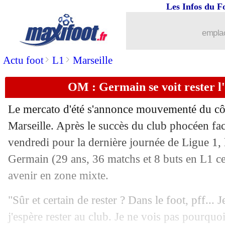
Les Infos du F
25/05
Montpellier
: Lecomte, Der Zakarian 
emplac
25/05
PSG
: Paredes, un départ déjà dans l'ai
>
>
Actu foot
L1
Marseille
25/05
Real
: Hazard, Chelsea réclame 147 M
OM : Germain se voit rester l
25/05
OM
: qui est Villas-Boas ?
Le mercato d'été s'annonce mouvementé du cô
25/05
PSG
: Marquinhos milite pour Tuchel
Marseille. Après le succès du club phocéen fac
vendredi pour la dernière journée de Ligue 1, l
25/05
Nantes
: Kita veut garder Halilhodzic
Germain
(29 ans, 36 matchs et 8 buts en L1 ce
avenir en zone mixte.
25/05
Dijon
: Kombouaré tacle le "grincheu
"Sûr et certain de rester ? Dans le foot, pff... 
25/05
PSG
: Allan a été encore observé...
j'espère rester au club. Je ne vois pas pourquoi j