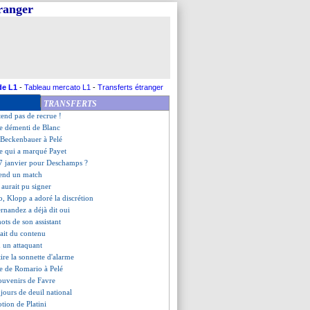
tranger
ntrat pro pour Housni (officiel)
ski éligible pour le derby !
ture priorité de la Juve ?
vers Auxerre
ndez-vous est pris
 de Galtier pour le réveillon
au geste pour Mwepu
de L1
-
Tableau mercato L1
-
Transferts étranger
c en a parlé au vestiaire
TRANSFERTS
tinez, la mise au point d'Emery
ttend pas de recrue !
le démenti de Blanc
e Beckenbauer à Pelé
ste qui a marqué Payet
e 7 janvier pour Deschamps ?
end un match
 aurait pu signer
, Klopp a adoré la discrétion
rnandez a déjà dit oui
mots de son assistant
fait du contenu
d un attaquant
tire la sonnette d'alarme
e de Romario à Pelé
 souvenirs de Favre
s jours de deuil national
otion de Platini