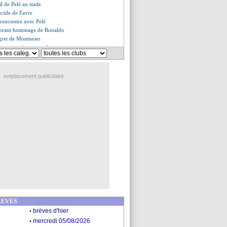
il de Pelé au stade
lucide de Favre
 rencontre avec Pelé
 vibrant hommage de Ronaldo
egret de Montanier
ique ce qui a manqué
le bel hommage du Vélodrome
es du jeu. 29 décembre 2022
es du mer. 28 décembre 2022
emplacement publicitaire
REVES
.
brèves d'hier
.
mercredi 05/08/2026