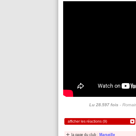
Lu 28.597 fois
- Romain
afficher les réactions (9)
la page du club :
Marseille