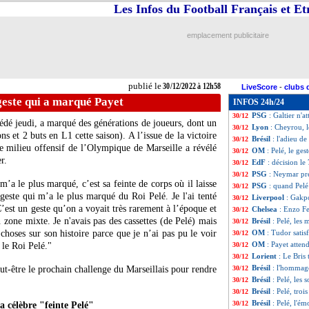
Les Infos du Football Français et E
PSG
: premier co
30/12
Barça
: Lewandow
30/12
PSG
: Campos, fu
30/12
emplacement publicitaire
Rennes
: Abline 
30/12
Juve
: Rabiot, re
30/12
PSG
: le message
30/12
Brighton
: le be
30/12
publié le
30/12/2022 à 12h58
LiveScore
-
clubs 
Lyon
: Pelé, Blan
30/12
geste qui a marqué Payet
INFOS 24h/24
Aston Villa
: Mar
30/12
PSG
: Galtier n'a
30/12
édé jeudi, a marqué des générations de joueurs, dont un
Lyon
: Cheyrou, 
30/12
ns et 2 buts en L1 cette saison). A l’issue de la victoire
Brésil
: l'adieu d
30/12
e milieu offensif de l’Olympique de Marseille a révélé
OM
: Pelé, le ge
30/12
r.
EdF
: décision l
30/12
PSG
: Neymar pr
30/12
m’a le plus marqué, c’est sa feinte de corps où il laisse
PSG
: quand Pelé
30/12
 geste qui m’a le plus marqué du Roi Pelé. Je l'ai tenté
Liverpool
: Gakpo
30/12
C’est un geste qu’on a voyait très rarement à l’époque et
Chelsea
: Enzo Fe
30/12
 zone mixte. Je n'avais pas des cassettes (de Pelé) mais
Brésil
: Pelé, les 
30/12
choses sur son histoire parce que je n’ai pas pu le voir
OM
: Tudor satis
30/12
OM
: Payet atten
 le Roi Pelé."
30/12
Lorient
: Le Bris 
30/12
Brésil
: l'hommag
ut-être le prochain challenge du Marseillais pour rendre
30/12
Brésil
: Pelé, les
30/12
Brésil
: Pelé, troi
30/12
Brésil
: Pelé, l'ém
30/12
 célèbre "feinte Pelé"