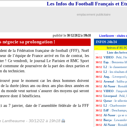
Les Infos du Football Français et E
emplacement publicitaire
publié le
30/12/2022 à 19h18
LiveScore
-
clubs 
 négocie sa prolongation !
INFOS 24h/24
brèves d'AUJ
...
sident de la Fédération française de football (FFF), Noël
Liste des brèv
...
eur de l’équipe de France arrivé en fin de contrat, les
VIDEO
: Pelé, l
30/12
er ! Ce vendredi, le journal Le Parisien et RMC Sport
Esp.
: Benzema lib
30/12
té commune de poursuivre de la part des deux parties et
L2
: le classemen
30/12
on du technicien.
L2
: les résultats 
30/12
Ang.
: Liverpool p
30/12
té trouvé pour le moment car les deux hommes doivent
Arsenal
: Saliba 
30/12
à de la durée (deux ans ou deux ans plus deux années en
Al-Nassr
: Ronald
30/12
 du monde veut surtout s’assurer des moyens qui seront
VIDEO
: l'impro
30/12
œuvre dont il bénéficiera.
Liverpool
: Pelé,
30/12
Qatar
: le sélect
30/12
ici au 7 janvier, date de l’assemblée fédérale de la FFF
L2
: Charbonnier 
30/12
EdF
: Deschamps,
30/12
Al-Nassr
: ça se 
30/12
Barça
: Lewandow
 Lantheaume - 30/12/22 à 19h18
30/12
Al-Nassr
: Ronald
30/12