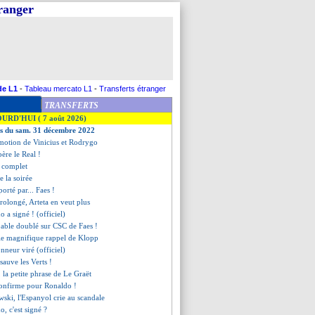
tranger
de L1
-
Tableau mercato L1
-
Transferts étranger
TRANSFERTS
OURD'HUI ( 7 août 2026)
es du sam. 31 décembre 2022
'émotion de Vinicius et Rodrygo
ère le Real !
t complet
de la soirée
orté par... Faes !
prolongé, Arteta en veut plus
o a signé ! (officiel)
bable doublé sur CSC de Faes !
 le magnifique rappel de Klopp
ionneur viré (officiel)
sauve les Verts !
 la petite phrase de Le Graët
confirme pour Ronaldo !
ski, l'Espanyol crie au scandale
o, c'est signé ?