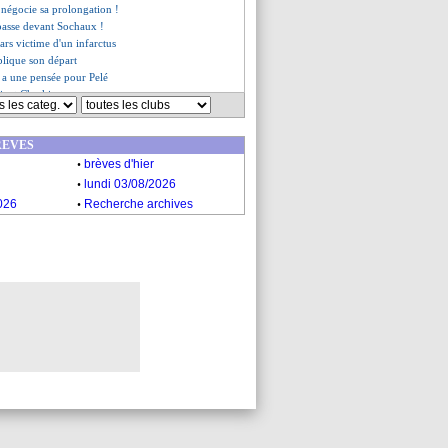
négocie sa prolongation !
passe devant Sochaux !
rs victime d'un infarctus
plique son départ
 a une pensée pour Pelé
ient Cherki
ntrat pro pour Housni (officiel)
ski éligible pour le derby !
REVES
ture priorité de la Juve ?
.
vers Auxerre
brèves d'hier
.
ndez-vous est pris
lundi 03/08/2026
 de Galtier pour le réveillon
.
026
Recherche archives
au geste pour Mwepu
c en a parlé au vestiaire
tinez, la mise au point d'Emery
ttend pas de recrue !
le démenti de Blanc
e Beckenbauer à Pelé
ste qui a marqué Payet
e 7 janvier pour Deschamps ?
end un match
 aurait pu signer
, Klopp a adoré la discrétion
rnandez a déjà dit oui
mots de son assistant
fait du contenu