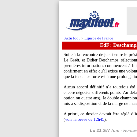
Actu foot
Equipe de France
>
EdF : Deschamps
Suite à la rencontre de jeudi entre le pré
Le Graët, et Didier Deschamps, sélectionn
premières informations commencent à fuit
confirment en effet qu’il existe une volon
que la tendance forte est à une prolongati
Aucun accord définitif n’a toutefois é
encore négocier différents points. Au-del
option ou quatre ans), le double champion
mis à sa disposition et de la marge de man
A priori, ce dossier devrait être réglé d’
(
voir la brève de 12h45
).
Lu 21.387 fois
- Romain