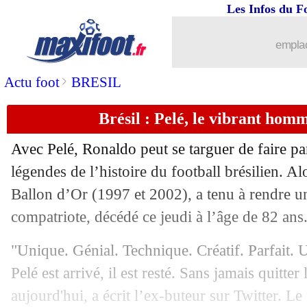
Les Infos du F
30/12
Brésil
: l'adieu de Beckenbauer à Pelé
emplac
30/12
OM
: Pelé, le geste qui a marqué Paye
>
Actu foot
BRESIL
30/12
EdF
: décision le 7 janvier pour Desc
Brésil : Pelé, le vibrant ho
30/12
PSG
: Neymar prend un match
Avec Pelé, Ronaldo peut se targuer de faire pa
30/12
PSG
: quand Pelé aurait pu signer
légendes de l’histoire du football brésilien. A
Ballon d’Or (1997 et 2002), a tenu à rendre 
30/12
Liverpool
: Gakpo, Klopp a adoré la d
compatriote, décédé ce jeudi à l’âge de 82 ans
30/12
Chelsea
: Enzo Fernandez a déjà dit o
"Unique. Génial. Technique. Créatif. Parfait.
Pelé est arrivé, il est resté. Sans jamais quitter 
30/12
Brésil
: Pelé, les mots de son assistant
aujourd'hui, a écrit l’ex-buteur sur Twitter. Le