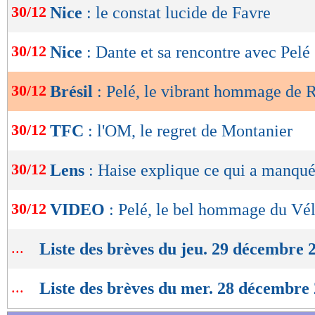
30/12
Nice
: le constat lucide de Favre
de
lecture
30/12
Nice
: Dante et sa rencontre avec Pelé
OK
30/12
Brésil
: Pelé, le vibrant hommage de 
30/12
TFC
: l'OM, le regret de Montanier
30/12
Lens
: Haise explique ce qui a manqu
30/12
VIDEO
: Pelé, le bel hommage du V
...
Liste des brèves du jeu. 29 décembre 
...
Liste des brèves du mer. 28 décembre