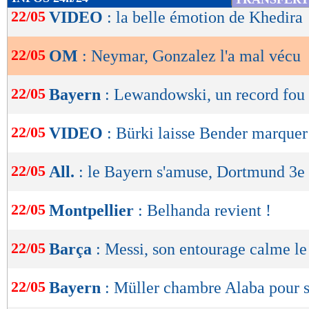
de
22/05
VIDEO
: la belle émotion de Khedira
lecture
22/05
OM
: Neymar, Gonzalez l'a mal vécu
OK
22/05
Bayern
: Lewandowski, un record fou 
22/05
VIDEO
: Bürki laisse Bender marquer
22/05
All.
: le Bayern s'amuse, Dortmund 3e
22/05
Montpellier
: Belhanda revient !
22/05
Barça
: Messi, son entourage calme le
22/05
Bayern
: Müller chambre Alaba pour 