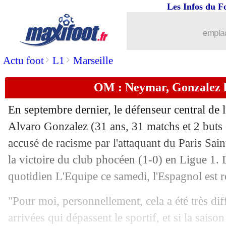
Les Infos du F
22/05
Atletico
: Suarez, l'hommage de Sime
emplac
22/05
Barça
: Koeman serein pour son futur
>
>
Actu foot
L1
Marseille
22/05
L2-N (barrages)
: renversant, Niort r
OM : Neymar, Gonzalez l
22/05
PSG
: Halilhodzic voit la pression sur 
En septembre dernier, le défenseur central de
22/05
Barça
: Koeman, son constat cash sur 
Alvaro Gonzalez (31 ans, 31 matchs et 2 buts e
accusé de racisme par l'attaquant du Paris Sa
22/05
Liverpool
: Klopp ne pouvait pas fair
la victoire du club phocéen (1-0) en Ligue 1.
quotidien L'Equipe ce samedi, l'Espagnol est re
22/05
Real
: Zidane va parler avec ses dirige
"Pour moi, personnellement, cela a été très dif
22/05
Atletico
: ému, Suarez savoure sa rev
arrivées qui dépassent le sportif, et si la saison